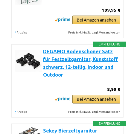
109,95 €
Bei Amazon ansehen
*
Preis inkl. MwSt., zzgl. Versandkosten
Anzeige
EMPFEHLUNG
DEGAMO Bodenschoner Satz
für Festzeltgarnitur, Kunststoff
schwarz, 12-teilig, Indoor und
Outdoor
8,99 €
Bei Amazon ansehen
*
Preis inkl. MwSt., zzgl. Versandkosten
Anzeige
EMPFEHLUNG
Sekey Bierzeltgarnitur