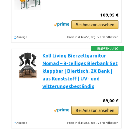
109,95 €
Bei Amazon ansehen
*
Preis inkl. MwSt., zzgl. Versandkosten
Anzeige
EMPFEHLUNG
Koll Living Bierzeltgarnitur
Nomad – 3-teiliges Bierbank Set
klappbar | Biertisch, 2X Bank |
aus Kunststoff | UV- und
witterungesbeständig
89,00 €
Bei Amazon ansehen
*
Preis inkl. MwSt., zzgl. Versandkosten
Anzeige