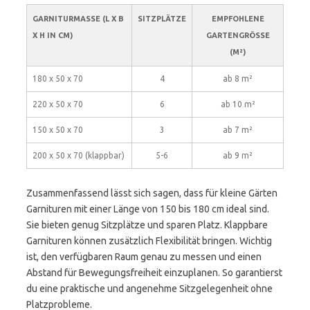
GARNITURMASSE (L X B X
SITZPLÄTZE
EMPFOHLENE
H IN CM)
GARTENGRÖSSE (
M²)
180 x 50 x 70
4
ab 8 m²
220 x 50 x 70
6
ab 10 m²
150 x 50 x 70
3
ab 7 m²
200 x 50 x 70 (klappbar)
5-6
ab 9 m²
Zusammenfassend lässt sich sagen, dass für kleine Gärten
Garnituren mit einer Länge von 150 bis 180 cm ideal sind.
Sie bieten genug Sitzplätze und sparen Platz. Klappbare
Garnituren können zusätzlich Flexibilität bringen. Wichtig
ist, den verfügbaren Raum genau zu messen und einen
Abstand für Bewegungsfreiheit einzuplanen. So garantierst
du eine praktische und angenehme Sitzgelegenheit ohne
Platzprobleme.