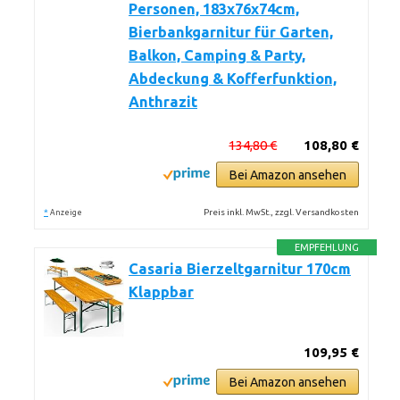
Personen, 183x76x74cm,
Bierbankgarnitur für Garten,
Balkon, Camping & Party,
Abdeckung & Kofferfunktion,
Anthrazit
134,80 €
108,80 €
Bei Amazon ansehen
*
Preis inkl. MwSt., zzgl. Versandkosten
Anzeige
EMPFEHLUNG
Casaria Bierzeltgarnitur 170cm
Klappbar
109,95 €
Bei Amazon ansehen