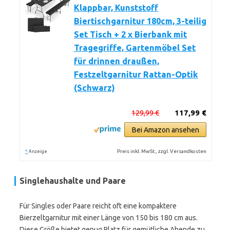
Klappbar, Kunststoff
Biertischgarnitur 180cm, 3-teilig
Set Tisch + 2 x Bierbank mit
Tragegriffe, Gartenmöbel Set
für drinnen draußen,
Festzeltgarnitur Rattan-Optik
(Schwarz)
129,99 €
117,99 €
Bei Amazon ansehen
*
Preis inkl. MwSt., zzgl. Versandkosten
Anzeige
Singlehaushalte und Paare
Für Singles oder Paare reicht oft eine kompaktere
Bierzeltgarnitur mit einer Länge von 150 bis 180 cm aus.
Diese Größe bietet genug Platz für gemütliche Abende zu