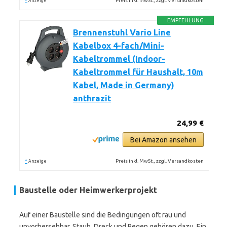
*
Preis inkl. MwSt., zzgl. Versandkosten
Anzeige
EMPFEHLUNG
Brennenstuhl Vario Line
Kabelbox 4-fach/Mini-
Kabeltrommel (Indoor-
Kabeltrommel für Haushalt, 10m
Kabel, Made in Germany)
anthrazit
24,99 €
Bei Amazon ansehen
*
Preis inkl. MwSt., zzgl. Versandkosten
Anzeige
Baustelle oder Heimwerkerprojekt
Auf einer Baustelle sind die Bedingungen oft rau und
unvorhersehbar. Staub, Dreck und Regen gehören dazu. Ein