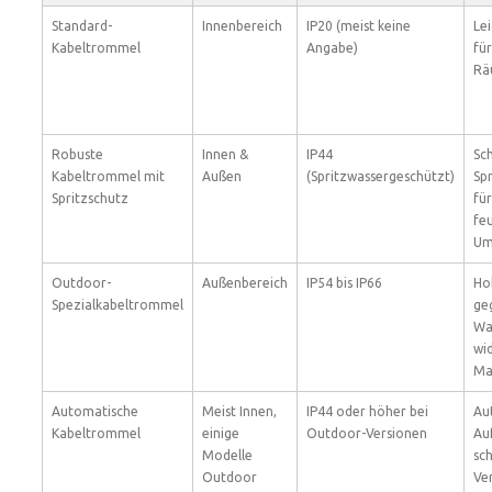
Standard-
Innenbereich
IP20 (meist keine
Lei
Kabeltrommel
Angabe)
fü
Rä
Robuste
Innen &
IP44
Sc
Kabeltrommel mit
Außen
(Spritzwassergeschützt)
Sp
Spritzschutz
fü
fe
Um
Outdoor-
Außenbereich
IP54 bis IP66
Ho
Spezialkabeltrommel
ge
Wa
wi
Ma
Automatische
Meist Innen,
IP44 oder höher bei
Au
Kabeltrommel
einige
Outdoor-Versionen
Auf
Modelle
sc
Outdoor
Ve