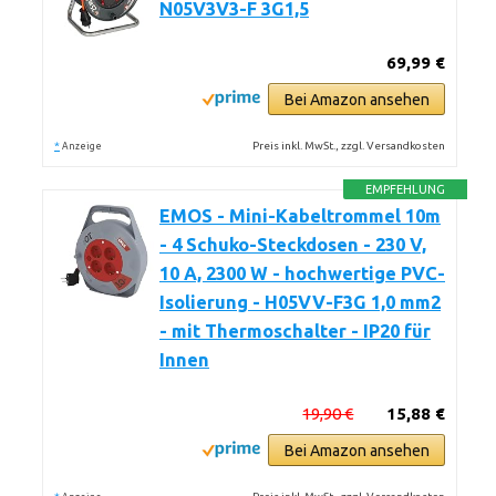
N05V3V3-F 3G1,5
69,99 €
Bei Amazon ansehen
*
Preis inkl. MwSt., zzgl. Versandkosten
Anzeige
EMPFEHLUNG
EMOS - Mini-Kabeltrommel 10m
- 4 Schuko-Steckdosen - 230 V,
10 A, 2300 W - hochwertige PVC-
Isolierung - H05VV-F3G 1,0 mm2
- mit Thermoschalter - IP20 für
Innen
19,90 €
15,88 €
Bei Amazon ansehen