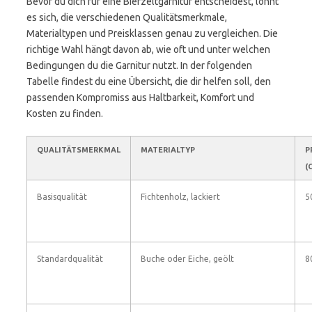
Bevor du dich für eine Bierzeltgarnitur entscheidest, lohnt
es sich, die verschiedenen Qualitätsmerkmale,
Materialtypen und Preisklassen genau zu vergleichen. Die
richtige Wahl hängt davon ab, wie oft und unter welchen
Bedingungen du die Garnitur nutzt. In der folgenden
Tabelle findest du eine Übersicht, die dir helfen soll, den
passenden Kompromiss aus Haltbarkeit, Komfort und
Kosten zu finden.
QUALITÄTSMERKMAL
MATERIALTYP
P
(
Basisqualität
Fichtenholz, lackiert
5
Standardqualität
Buche oder Eiche, geölt
8