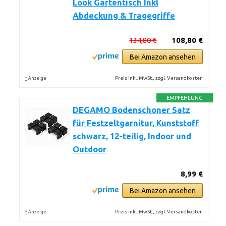
Look Gartentisch Inkl
Abdeckung & Tragegriffe
134,80 €
108,80 €
Bei Amazon ansehen
*
Preis inkl. MwSt., zzgl. Versandkosten
Anzeige
EMPFEHLUNG
DEGAMO Bodenschoner Satz
für Festzeltgarnitur, Kunststoff
schwarz, 12-teilig, Indoor und
Outdoor
8,99 €
Bei Amazon ansehen
*
Preis inkl. MwSt., zzgl. Versandkosten
Anzeige