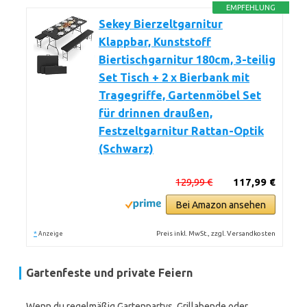
EMPFEHLUNG
Sekey Bierzeltgarnitur
Klappbar, Kunststoff
Biertischgarnitur 180cm, 3-teilig
Set Tisch + 2 x Bierbank mit
Tragegriffe, Gartenmöbel Set
für drinnen draußen,
Festzeltgarnitur Rattan-Optik
(Schwarz)
129,99 €
117,99 €
Bei Amazon ansehen
*
Preis inkl. MwSt., zzgl. Versandkosten
Anzeige
Gartenfeste und private Feiern
Wenn du regelmäßig Gartenpartys, Grillabende oder