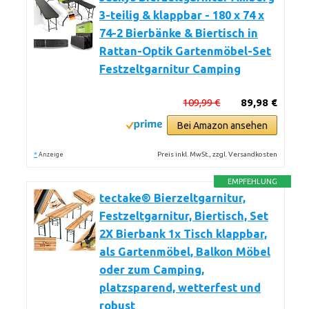
3-teilig & klappbar - 180 x 74 x
74-2 Bierbänke & Biertisch in
Rattan-Optik Gartenmöbel-Set
Festzeltgarnitur Camping
109,99 €
89,98 €
Bei Amazon ansehen
*
Preis inkl. MwSt., zzgl. Versandkosten
Anzeige
EMPFEHLUNG
tectake® Bierzeltgarnitur,
Festzeltgarnitur, Biertisch, Set
2X Bierbank 1x Tisch klappbar,
als Gartenmöbel, Balkon Möbel
oder zum Camping,
platzsparend, wetterfest und
robust