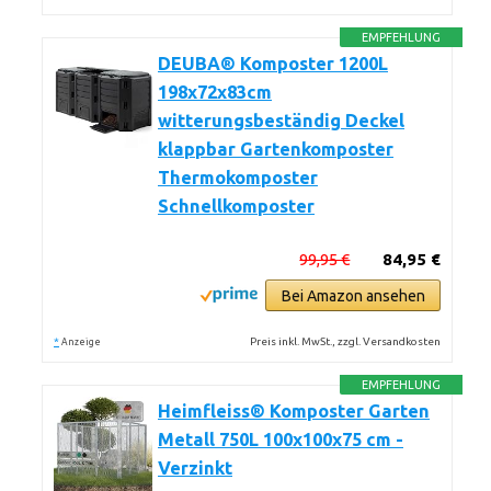
EMPFEHLUNG
DEUBA® Komposter 1200L
198x72x83cm
witterungsbeständig Deckel
klappbar Gartenkomposter
Thermokomposter
Schnellkomposter
99,95 €
84,95 €
Bei Amazon ansehen
*
Preis inkl. MwSt., zzgl. Versandkosten
Anzeige
EMPFEHLUNG
Heimfleiss® Komposter Garten
Metall 750L 100x100x75 cm -
Verzinkt