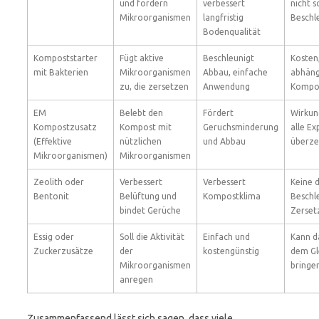
und fördern
verbessert
nicht s
Mikroorganismen
langfristig
Beschl
Bodenqualität
Kompoststarter
Fügt aktive
Beschleunigt
Kosten
mit Bakterien
Mikroorganismen
Abbau, einfache
abhäng
zu, die zersetzen
Anwendung
Kompo
EM
Belebt den
Fördert
Wirkung
Kompostzusatz
Kompost mit
Geruchsminderung
alle Ex
(Effektive
nützlichen
und Abbau
überze
Mikroorganismen)
Mikroorganismen
Zeolith oder
Verbessert
Verbessert
Keine d
Bentonit
Belüftung und
Kompostklima
Beschl
bindet Gerüche
Zerset
Essig oder
Soll die Aktivität
Einfach und
Kann d
Zuckerzusätze
der
kostengünstig
dem Gl
Mikroorganismen
bringe
anregen
Zusammenfassend lässt sich sagen, dass viele