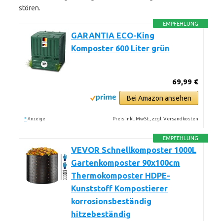
stören.
EMPFEHLUNG
GARANTIA ECO-King
Komposter 600 Liter grün
69,99 €
Bei Amazon ansehen
*
Preis inkl. MwSt., zzgl. Versandkosten
Anzeige
EMPFEHLUNG
VEVOR Schnellkomposter 1000L
Gartenkomposter 90x100cm
Thermokomposter HDPE-
Kunststoff Kompostierer
korrosionsbeständig
hitzebeständig