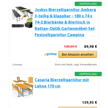
EMPFEHLUNG
Juskys Bierzeltgarnitur Amberg
3-teilig & klappbar - 180 x 74 x
74-2 Bierbänke & Biertisch in
Rattan-Optik Gartenmöbel-Set
Festzeltgarnitur Camping
109,99 €
89,98 €
Bei Amazon ansehen
*
Preis inkl. MwSt., zzgl. Versandkosten
Anzeige
EMPFEHLUNG
Casaria Bierzeltgarnitur mit
Lehne 170 cm
159,95 €