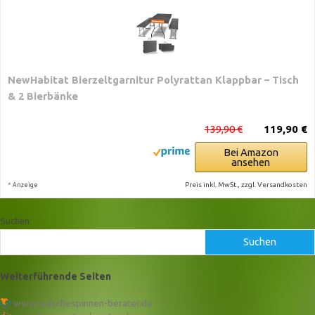
NewHabitat Bierzeltgarnitur Polyrattan Klappbar – Tisch
& 2 Bierbänke
139,90 €
119,90 €
Bei Amazon
ansehen
*
Preis inkl. MwSt., zzgl. Versandkosten
Anzeige
Suchen
Suchen
Weiterführende Seiten
www.wäschespinnen-berater.de