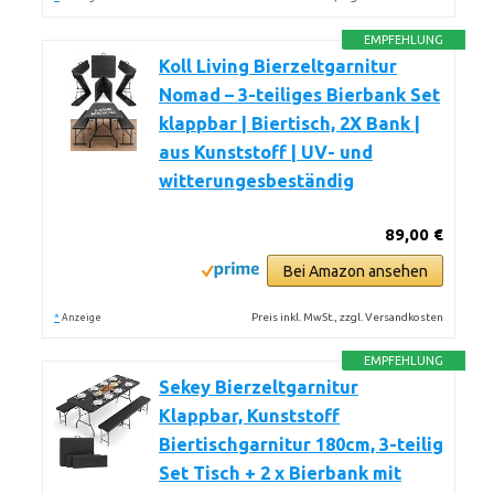
EMPFEHLUNG
Koll Living Bierzeltgarnitur
Nomad – 3-teiliges Bierbank Set
klappbar | Biertisch, 2X Bank |
aus Kunststoff | UV- und
witterungesbeständig
89,00 €
Bei Amazon ansehen
*
Preis inkl. MwSt., zzgl. Versandkosten
Anzeige
EMPFEHLUNG
Sekey Bierzeltgarnitur
Klappbar, Kunststoff
Biertischgarnitur 180cm, 3-teilig
Set Tisch + 2 x Bierbank mit