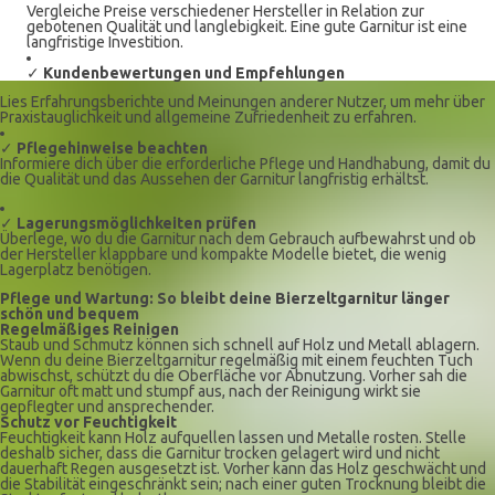
Vergleiche Preise verschiedener Hersteller in Relation zur
gebotenen Qualität und langlebigkeit. Eine gute Garnitur ist eine
langfristige Investition.
✓
Kundenbewertungen und Empfehlungen
Lies Erfahrungsberichte und Meinungen anderer Nutzer, um mehr über
Praxistauglichkeit und allgemeine Zufriedenheit zu erfahren.
✓
Pflegehinweise beachten
Informiere dich über die erforderliche Pflege und Handhabung, damit du
die Qualität und das Aussehen der Garnitur langfristig erhältst.
✓
Lagerungsmöglichkeiten prüfen
Überlege, wo du die Garnitur nach dem Gebrauch aufbewahrst und ob
der Hersteller klappbare und kompakte Modelle bietet, die wenig
Lagerplatz benötigen.
Pflege und Wartung: So bleibt deine Bierzeltgarnitur länger
schön und bequem
Regelmäßiges Reinigen
Staub und Schmutz können sich schnell auf Holz und Metall ablagern.
Wenn du deine Bierzeltgarnitur regelmäßig mit einem feuchten Tuch
abwischst, schützt du die Oberfläche vor Abnutzung. Vorher sah die
Garnitur oft matt und stumpf aus, nach der Reinigung wirkt sie
gepflegter und ansprechender.
Schutz vor Feuchtigkeit
Feuchtigkeit kann Holz aufquellen lassen und Metalle rosten. Stelle
deshalb sicher, dass die Garnitur trocken gelagert wird und nicht
dauerhaft Regen ausgesetzt ist. Vorher kann das Holz geschwächt und
die Stabilität eingeschränkt sein; nach einer guten Trocknung bleibt die