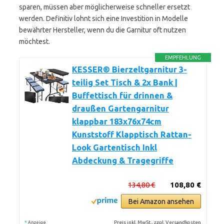
sparen, müssen aber möglicherweise schneller ersetzt
werden. Definitiv lohnt sich eine Investition in Modelle
bewährter Hersteller, wenn du die Garnitur oft nutzen
möchtest.
EMPFEHLUNG
KESSER® Bierzeltgarnitur 3-
teilig Set Tisch & 2x Bank |
Buffettisch für drinnen &
draußen Gartengarnitur
klappbar 183x76x74cm
Kunststoff Klapptisch Rattan-
Look Gartentisch Inkl
Abdeckung & Tragegriffe
134,80 €
108,80 €
Bei Amazon ansehen
*
Preis inkl. MwSt., zzgl. Versandkosten
Anzeige