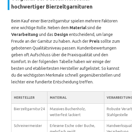
hochwertiger Bierzeltgarnituren
Beim Kauf einer Bierzeltgarnitur spielen mehrere Faktoren
eine wichtige Rolle. Neben dem
Material
sind die
Verarbeitung
und das
Design
entscheidend, um lange
Freude an der Garnitur zu haben. Auch der
Preis
sollte zum
gebotenen Qualitätsniveau passen. Kundenbewertungen
geben oft Aufschluss über die Praxisqualität und den
Komfort. In der folgenden Tabelle haben wir einige der
besten und etabliertesten Hersteller aufgelistet. So kannst
du die wichtigsten Merkmale schnell gegenüberstellen und
leichter eine fundierte Entscheidung treffen.
HERSTELLER
MATERIAL
VERARBEITUN
Bierzeltgarnitur24
Massives Buchenholz,
Robuste Verarb
wetterfest lackiert
Stahlgestelle
Schreinermeister
Erlesene Esche oder Buche,
Handwerksquali
mehrfach geölt
Verarbeitung