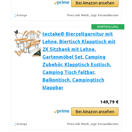
Bei Amazon ansehen
*
Preis inkl. MwSt., zzgl. Versandkosten
Anzeige
EMPFEHLUNG
tectake® Bierzeltgarnitur mit
Lehne, Biertisch Klapptisch mit
2X Sitzbank mit Lehne,
Gartenmöbel Set, Camping
Zubehör, Klapptisch Esstisch,
Camping Tisch faltbar,
Balkontisch, Campingtisch
klappbar
149,79 €
Bei Amazon ansehen
*
Preis inkl. MwSt., zzgl. Versandkosten
Anzeige