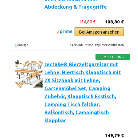
Abdeckung & Tragegriffe
134,80 €
108,80 €
Bei Amazon ansehen
*
Preis inkl. MwSt., zzgl. Versandkosten
Anzeige
EMPFEHLUNG
tectake® Bierzeltgarnitur mit
Lehne, Biertisch Klapptisch mit
2X Sitzbank mit Lehne,
Gartenmöbel Set, Camping
Zubehör, Klapptisch Esstisch,
Camping Tisch faltbar,
Balkontisch, Campingtisch
klappbar
149,79 €