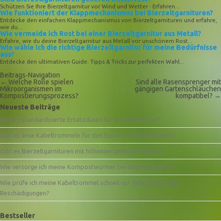
Schützen Sie Ihre Bierzeltgarnitur vor Wind und Wetter - Erfahren...
Wie funktioniert der Klappmechanismus bei Bierzeltgarnituren?
Entdecke den einfachen Klappmechanismus von Bierzeltgarnituren und erfahre,
wie du...
Wie vermeide ich Rost bei einer Bierzeltgarnitur aus Metall?
Erfahre, wie du deine Bierzeltgarnitur aus Metall vor unschönem Rost...
Wie wähle ich die richtige Bierzeltgarnitur für meine Bedürfnisse
aus?
Entdecke den ultimativen Guide: Tipps & Tricks zur perfekten Wahl...
Beitrags-Navigation
←
Welche Rolle spielen
Sind alle Rasensprenger mit
Mikroorganismen im
gängigen Gartenschläuchen
Kompostierungsprozess?
kompatibel?
→
Neueste Beiträge
Gibt es standardisierte Ersatzdüsen für Rasensprenger?
Gibt es leise Kabeltrommeln für den Einsatz im Wohnbereich?
Gibt es Bierzeltgarnituren mit höhenverstellbaren Beinen?
Wie versorge ich meine Kompostwürmer bei längeren Ferien?
Wie prüfe ich meine Kabeltrommel schnell vor dem Einsatz auf
Beschädigungen?
Bestseller