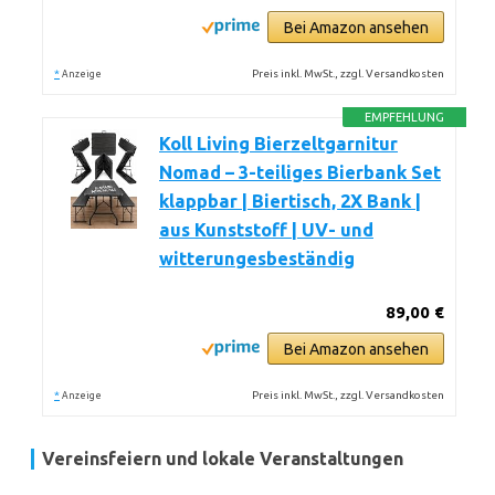
Bei Amazon ansehen
*
Preis inkl. MwSt., zzgl. Versandkosten
Anzeige
EMPFEHLUNG
Koll Living Bierzeltgarnitur
Nomad – 3-teiliges Bierbank Set
klappbar | Biertisch, 2X Bank |
aus Kunststoff | UV- und
witterungesbeständig
89,00 €
Bei Amazon ansehen
*
Preis inkl. MwSt., zzgl. Versandkosten
Anzeige
Vereinsfeiern und lokale Veranstaltungen