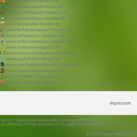
www.komposter-berater.de
www.kabeltrommel-berater.de
www.bierzeltgarnitur-berater.de
www.gewächshaus-ratgeber.de
www.heizstrahler-berater.de
www.hochdruckreiniger-berater.de
www.auflagenbox-ratgeber.de
www.mülltonnenboxen-ratgeber.de
www.sackkarren-ratgeber.de
www.hollywoodschaukel-ratgeber.de
www.poolroboter-berater.de
www.dein-balkonkraftwerk-ratgeber.de
www.tauchpumpen-ratgeber.de
www.trittleiter-ratgeber.de
www.spielhaus-berater.de
Impressum
die mit * gekennzeichneten Links sind sog. Affiliatelinks.
Als Amazon-Partner verdiene ich an qualifizierten Käufen!
© 2025 Ostsee-Ventures UG