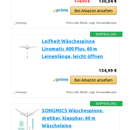
174,99 €
130,04 €
Bei Amazon ansehen
*
Preis inkl. MwSt., zzgl. Versandkosten
Anzeige
EMPFEHLUNG
Leifheit Wäschespinne
Linomatic 600 Plus, 60 m
Leinenlänge, leicht öffnen
154,99 €
Bei Amazon ansehen
*
Preis inkl. MwSt., zzgl. Versandkosten
Anzeige
EMPFEHLUNG
SONGMICS Wäschespinne,
drehbar, klappbar, 60 m
Wäscheleine