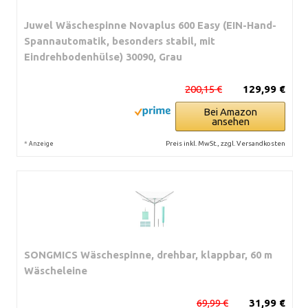
Juwel Wäschespinne Novaplus 600 Easy (EIN-Hand-
Spannautomatik, besonders stabil, mit
Eindrehbodenhülse) 30090, Grau
200,15 €
129,99 €
Bei Amazon
ansehen
*
Preis inkl. MwSt., zzgl. Versandkosten
Anzeige
SONGMICS Wäschespinne, drehbar, klappbar, 60 m
Wäscheleine
69,99 €
31,99 €