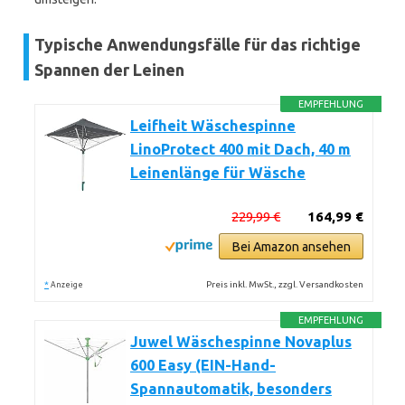
Typische Anwendungsfälle für das richtige
Spannen der Leinen
EMPFEHLUNG
Leifheit Wäschespinne
LinoProtect 400 mit Dach, 40 m
Leinenlänge für Wäsche
229,99 €
164,99 €
Bei Amazon ansehen
*
Preis inkl. MwSt., zzgl. Versandkosten
Anzeige
EMPFEHLUNG
Juwel Wäschespinne Novaplus
600 Easy (EIN-Hand-
Spannautomatik, besonders