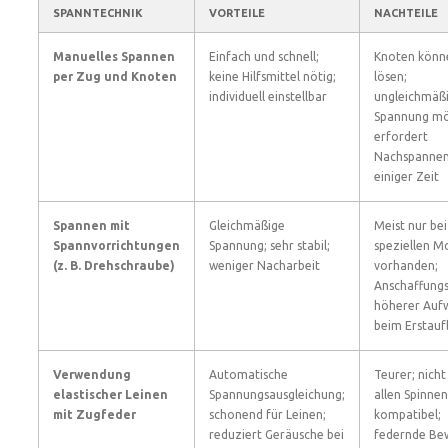
SPANNTECHNIK
VORTEILE
NACHTEILE
Manuelles Spannen
Einfach und schnell;
Knoten könne
per Zug und Knoten
keine Hilfsmittel nötig;
lösen;
individuell einstellbar
ungleichmäß
Spannung mö
erfordert
Nachspannen
einiger Zeit
Spannen mit
Gleichmäßige
Meist nur bei
Spannvorrichtungen
Spannung; sehr stabil;
speziellen M
(z. B. Drehschraube)
weniger Nacharbeit
vorhanden;
Anschaffungs
höherer Auf
beim Erstau
Verwendung
Automatische
Teurer; nicht
elastischer Leinen
Spannungsausgleichung;
allen Spinnen
mit Zugfeder
schonend für Leinen;
kompatibel;
reduziert Geräusche bei
federnde Be