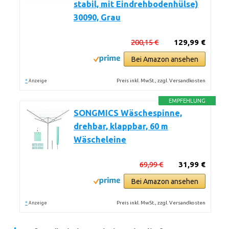
stabil, mit Eindrehbodenhülse)
30090, Grau
200,15 €
129,99 €
Bei Amazon ansehen
*
Preis inkl. MwSt., zzgl. Versandkosten
Anzeige
EMPFEHLUNG
SONGMICS Wäschespinne,
drehbar, klappbar, 60 m
Wäscheleine
69,99 €
31,99 €
Bei Amazon ansehen
*
Preis inkl. MwSt., zzgl. Versandkosten
Anzeige