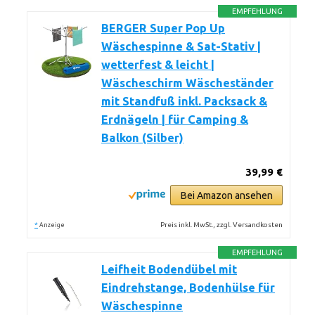
EMPFEHLUNG
BERGER Super Pop Up
Wäschespinne & Sat-Stativ |
wetterfest & leicht |
Wäscheschirm Wäscheständer
mit Standfuß inkl. Packsack &
Erdnägeln | für Camping &
Balkon (Silber)
39,99 €
Bei Amazon ansehen
*
Preis inkl. MwSt., zzgl. Versandkosten
Anzeige
EMPFEHLUNG
Leifheit Bodendübel mit
Eindrehstange, Bodenhülse für
Wäschespinne