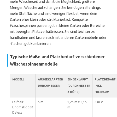
mehr Wäscheseil und damit die Möglichkeit, größere
Mengen Wäsche aufzuhängen. Sie benötigen allerdings
mehr Stellfläche und sind weniger flexibel, wenn dein
Garten eher klein oder strukturiert ist. Kompakte
Wäschespinnen passen gut in kleine Gärten oder Bereiche
mit beengten Platzverhältnissen. Sie sind leichter zu
handhaben und lassen sich mit anderen Gartenmöbeln oder
-flächen gut kombinieren.
Typische Maße und Platzbedarf verschiedener
Wäschespinnenmodelle
MODELL
AUSGEKLAPPTER
EINGEKLAPPT
PLATZBEDARF
DURCHMESSER
(DURCHMESSER
INKL.
X HÖHE)
FREIRAUM
Leifheit
5 m
1,25 m x 2,15
6 m Ø
Linomatic 500
m
Deluxe