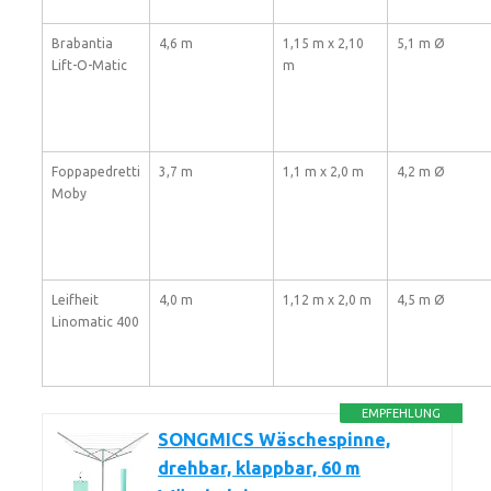
Brabantia
4,6 m
1,15 m x 2,10
5,1 m Ø
Lift-O-Matic
m
Foppapedretti
3,7 m
1,1 m x 2,0 m
4,2 m Ø
Moby
Leifheit
4,0 m
1,12 m x 2,0 m
4,5 m Ø
Linomatic 400
EMPFEHLUNG
SONGMICS Wäschespinne,
drehbar, klappbar, 60 m