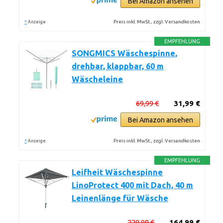
Bei Amazon ansehen
*
Preis inkl. MwSt., zzgl. Versandkosten
Anzeige
EMPFEHLUNG
SONGMICS Wäschespinne,
drehbar, klappbar, 60 m
Wäscheleine
69,99 €
31,99 €
Bei Amazon ansehen
*
Preis inkl. MwSt., zzgl. Versandkosten
Anzeige
EMPFEHLUNG
Leifheit Wäschespinne
LinoProtect 400 mit Dach, 40 m
Leinenlänge für Wäsche
229,99 €
164,99 €