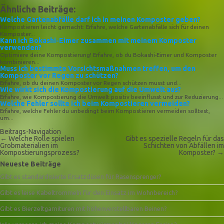
Ähnliche Beiträge:
Welche Gartenabfälle darf ich in meinen Komposter geben?
Kompostieren leicht gemacht: Erfahre, welche Gartenabfälle sich für deinen
Komposter...
Kann ich Bokashi-Eimer zusammen mit meinem Komposter
verwenden?
Optimiere deine Kompostierung! Erfahre, ob du Bokashi-Eimer und Komposter
kombinieren...
Muss ich bestimmte Vorsichtsmaßnahmen treffen, um den
Komposter vor Regen zu schützen?
Erfahre, ob du deinen Komposter vor Regen schützen musst und...
Wie wirkt sich die Kompostierung auf die Umwelt aus?
Erfahre, wie Kompostierung die Umwelt positiv beeinflusst und zur Reduzierung...
Welche Fehler sollte ich beim Kompostieren vermeiden?
Erfahre, welche Fehler du unbedingt beim Kompostieren vermeiden solltest,
um...
Beitrags-Navigation
←
Welche Rolle spielen
Gibt es spezielle Regeln für das
Grobmaterialien im
Schichten von Abfällen im
Kompostierungsprozess?
Komposter?
→
Neueste Beiträge
Gibt es standardisierte Ersatzdüsen für Rasensprenger?
Gibt es leise Kabeltrommeln für den Einsatz im Wohnbereich?
Gibt es Bierzeltgarnituren mit höhenverstellbaren Beinen?