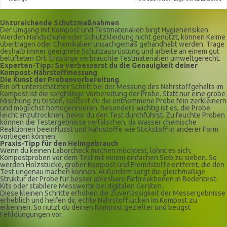
Unzureichende Schutzmaßnahmen
Der Umgang mit Kompost und Testmaterialien birgt Hygienerisiken.
Werden Handschuhe oder Schutzkleidung nicht genutzt, können Keime
übertragen oder Chemikalien unsachgemäß gehandhabt werden. Trage
deshalb immer geeignete Schutzausrüstung und arbeite an einem gut
belüfteten Ort. Entsorge verbrauchte Testmaterialien umweltgerecht.
Experten-Tipp: So verbesserst du die Genauigkeit deiner
Kompost-Nährstoffmessung
Die Kunst der Probenvorbereitung
Ein oft unterschätzter Schritt bei der Messung des Nährstoffgehalts im
Kompost ist die sorgfältige Vorbereitung der Probe. Statt nur eine grobe
Mischung zu testen, solltest du die entnommene Probe fein zerkleinern
und möglichst homogenisieren. Besonders wichtig ist es, die Probe
leicht anzutrocknen, bevor du den Test durchführst. Zu feuchte Proben
können die Testergebnisse verfälschen, da Wasser chemische
Reaktionen beeinflusst und Nährstoffe wie Stickstoff in anderer Form
vorliegen können.
Praxis-Tipp für den Heimgebrauch
Wenn du keinen Laborcheck machen möchtest, lohnt es sich,
Kompostproben vor dem Test mit einem einfachen Sieb zu sieben. So
werden Holzstücke, grober Kompost und Fremdstoffe entfernt, die den
Test ungenau machen können. Außerdem sorgt die gleichmäßige
Struktur der Probe für besser ablesbare Farbreaktionen in Bodentest-
Kits oder stabilere Messwerte bei digitalen Geräten.
Diese kleinen Schritte erhöhen die Zuverlässigkeit der Messergebnisse
erheblich und helfen dir, echte Nährstofflücken im Kompost zu
erkennen. So nutzt du deinen Kompost gezielter und beugst
Fehldüngungen vor.