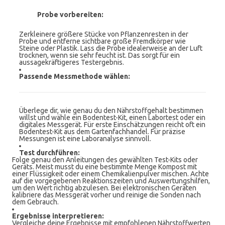
Probe vorbereiten:
Zerkleinere größere Stücke von Pflanzenresten in der
Probe und entferne sichtbare große Fremdkörper wie
Steine oder Plastik. Lass die Probe idealerweise an der Luft
trocknen, wenn sie sehr feucht ist. Das sorgt für ein
aussagekräftigeres Testergebnis.
Passende Messmethode wählen:
Überlege dir, wie genau du den Nährstoffgehalt bestimmen
willst und wähle ein Bodentest-Kit, einen Labortest oder ein
digitales Messgerät. Für erste Einschätzungen reicht oft ein
Bodentest-Kit aus dem Gartenfachhandel. Für präzise
Messungen ist eine Laboranalyse sinnvoll.
Test durchführen:
Folge genau den Anleitungen des gewählten Test-Kits oder
Geräts. Meist musst du eine bestimmte Menge Kompost mit
einer Flüssigkeit oder einem Chemikalienpulver mischen. Achte
auf die vorgegebenen Reaktionszeiten und Auswertungshilfen,
um den Wert richtig abzulesen. Bei elektronischen Geräten
kalibriere das Messgerät vorher und reinige die Sonden nach
dem Gebrauch.
Ergebnisse interpretieren:
Vergleiche deine Ergebnisse mit empfohlenen Nährstoffwerten