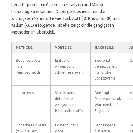
bedarfsgerecht im Garten einzusetzen und Mängel
frühzeitig zu erkennen. Dabei geht es meist um die
wichtigsten Nährstoffe wie Stickstoff (N), Phosphor (P) und
Kalium (K). Die folgende Tabelle zeigt dir die gängigsten
Methoden im Überblick.
METHODE
VORTEILE
NACHTEILE
A
Bodentest-Kits
Einfache
Begrenzt
G
fürs
Anwendung,
genau, liefert
Heimgebrauch
schnell, preiswert
nur grobe
Schätzwerte
Labortests
Sehr präzise,
Benötigt
Mi
detaillierte
Probenversand,
h
Analyse aller
Wartezeit auf
Hauptnährstoffe
Ergebnis
Einfache DIY-Tests
Kostengünstig,
Sehr ungenau,
S
(z. B. pH-Test,
ohne
nur erste
ge