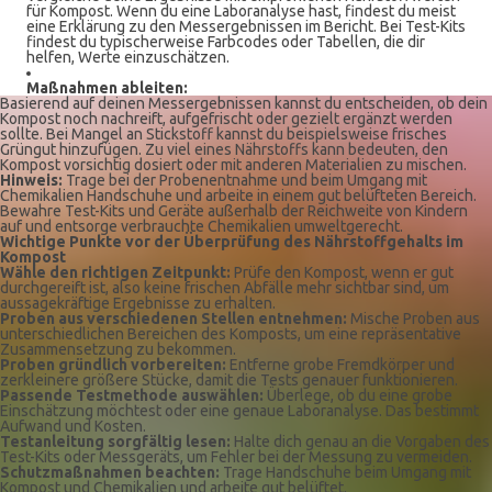
für Kompost. Wenn du eine Laboranalyse hast, findest du meist
eine Erklärung zu den Messergebnissen im Bericht. Bei Test-Kits
findest du typischerweise Farbcodes oder Tabellen, die dir
helfen, Werte einzuschätzen.
Maßnahmen ableiten:
Basierend auf deinen Messergebnissen kannst du entscheiden, ob dein
Kompost noch nachreift, aufgefrischt oder gezielt ergänzt werden
sollte. Bei Mangel an Stickstoff kannst du beispielsweise frisches
Grüngut hinzufügen. Zu viel eines Nährstoffs kann bedeuten, den
Kompost vorsichtig dosiert oder mit anderen Materialien zu mischen.
Hinweis:
Trage bei der Probenentnahme und beim Umgang mit
Chemikalien Handschuhe und arbeite in einem gut belüfteten Bereich.
Bewahre Test-Kits und Geräte außerhalb der Reichweite von Kindern
auf und entsorge verbrauchte Chemikalien umweltgerecht.
Wichtige Punkte vor der Überprüfung des Nährstoffgehalts im
Kompost
Wähle den richtigen Zeitpunkt:
Prüfe den Kompost, wenn er gut
durchgereift ist, also keine frischen Abfälle mehr sichtbar sind, um
aussagekräftige Ergebnisse zu erhalten.
Proben aus verschiedenen Stellen entnehmen:
Mische Proben aus
unterschiedlichen Bereichen des Komposts, um eine repräsentative
Zusammensetzung zu bekommen.
Proben gründlich vorbereiten:
Entferne grobe Fremdkörper und
zerkleinere größere Stücke, damit die Tests genauer funktionieren.
Passende Testmethode auswählen:
Überlege, ob du eine grobe
Einschätzung möchtest oder eine genaue Laboranalyse. Das bestimmt
Aufwand und Kosten.
Testanleitung sorgfältig lesen:
Halte dich genau an die Vorgaben des
Test-Kits oder Messgeräts, um Fehler bei der Messung zu vermeiden.
Schutzmaßnahmen beachten:
Trage Handschuhe beim Umgang mit
Kompost und Chemikalien und arbeite gut belüftet.