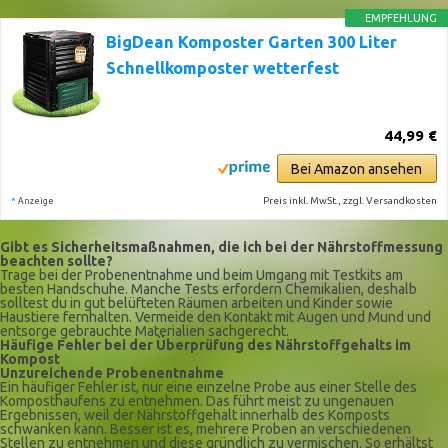
EMPFEHLUNG
BigDean Komposter Garten 300 Liter
Schnellkomposter wetterfest
44,99 €
Bei Amazon ansehen
*
Preis inkl. MwSt., zzgl. Versandkosten
Anzeige
Gibt es Sicherheitsmaßnahmen, die ich bei der Nährstoffmessung
beachten sollte?
Trage bei der Probenentnahme und beim Umgang mit Testkits am
besten Handschuhe. Manche Tests erfordern Chemikalien, deshalb
solltest du in gut belüfteten Räumen arbeiten und Kinder sowie
Haustiere fernhalten. Vermeide den Kontakt mit Augen und Mund und
entsorge gebrauchte Materialien sachgerecht.
Häufige Fehler bei der Überprüfung des Nährstoffgehalts im
Kompost
Unzureichende Probenentnahme
Ein häufiger Fehler ist, nur eine einzelne Probe aus einer Stelle des
Komposthaufens zu entnehmen. Das führt meist zu ungenauen
Ergebnissen, weil der Nährstoffgehalt innerhalb des Komposts
schwanken kann. Besser ist es, mehrere Proben an verschiedenen
Stellen zu entnehmen und diese gründlich zu vermischen. So erhältst