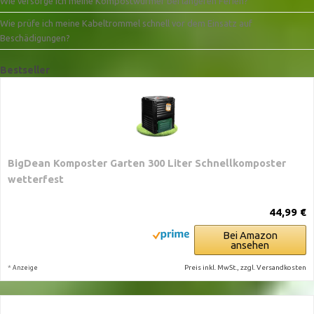
Wie versorge ich meine Kompostwürmer bei längeren Ferien?
Wie prüfe ich meine Kabeltrommel schnell vor dem Einsatz auf
Beschädigungen?
Bestseller
BigDean Komposter Garten 300 Liter Schnellkomposter
wetterfest
44,99 €
Bei Amazon
ansehen
*
Preis inkl. MwSt., zzgl. Versandkosten
Anzeige