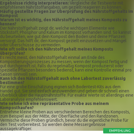
Ergebnisse richtig interpretieren:
Vergleiche die Testwerte mit
empfohlenen Nährstoffangaben, um gezielt reagieren zu können.
Häufig gestellte Fragen zur Überprüfung des Nährstoffgehalts im
Kompost
Warum ist es wichtig, den Nährstoffgehalt meines Komposts zu
kennen?
Der Nährstoffgehalt zeigt dir, welche wichtigen Elemente wie
Stickstoff, Phosphor und Kalium im Kompost vorhanden sind. So kannst
du beurteilen, wie gut dein Kompost den Boden und deine Pflanzen
versorgt. Das hilft dir, den Kompost gezielt einzusetzen und Mängel
oder Überschüsse zu vermeiden.
Wie oft sollte ich den Nährstoffgehalt meines Komposts
überprüfen?
Es reicht meist, den Nährstoffgehalt einmal am Ende des
Kompostierungsprozesses zu messen, wenn der Kompost fertig und
gut durchgereift ist. Falls du regelmäßig Kompost produzierst oder
spezielle Pflanzen besonders bedienst, kann eine Kontrolle einmal pro
Saison sinnvoll sein.
Kann ich den Nährstoffgehalt auch ohne Labortest zuverlässig
bestimmen?
Für eine grobe Einschätzung eignen sich Bodentest-Kits aus dem
Handel gut. Sie sind einfach anzuwenden und geben dir schnell einen
Überblick über die Hauptnährstoffe. Für exakte Werte ist allerdings eine
Laboranalyse empfehlenswert.
Wie nehme ich eine repräsentative Probe aus meinem
Komposthaufen?
Entnehme kleine Proben aus verschiedenen Bereichen des Komposts,
zum Beispiel aus der Mitte, der Oberfläche und den Randzonen.
Vermische diese Proben gründlich, bevor du die eigentliche Probe für
den Test vorbereitest. So werden deine Messergebnisse
aussagekräftiger.
EMPFEHLUNG