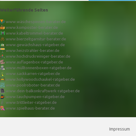
Weiterführende Seiten
www.wäschespinnen-berater.de
www.komposter-berater.de
www.kabeltrommel-berater.de
www.bierzeltgarnitur-berater.de
www.gewächshaus-ratgeber.de
www.heizstrahler-berater.de
www.hochdruckreiniger-berater.de
www.auflagenbox-ratgeber.de
www.mülltonnenboxen-ratgeber.de
www.sackkarren-ratgeber.de
www.hollywoodschaukel-ratgeber.de
www.poolroboter-berater.de
www.dein-balkonkraftwerk-ratgeber.de
www.tauchpumpen-ratgeber.de
www.trittleiter-ratgeber.de
www.spielhaus-berater.de
Impressum