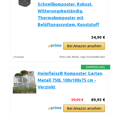
Schnellkomposter, Robust,
Witterungsbeständig,
Thermokomposter mit
Belüftungssystem, Kunststoff
34,90 €
Bei Amazon ansehen
*
Preis inkl. MwSt., zzgl. Versandkosten
Anzeige
EMPFEHLUNG
Heimfleiss® Komposter Garten
Metall 750L 100x100x75 cm -
Verzinkt
99,95 €
89,95 €
Bei Amazon ansehen