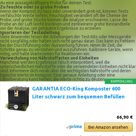
du eine aussagekräftigere Probe für deinen Test.
Zu feuchte oder zu grobe Proben
Wenn der Kompost zu nass oder unverändert grob ist, können Tests
verfälschte Werte liefern. Feuchtigkeit verändert oft die Chemie der
Probe, und grobe Stücke können die Analyse erschweren. Lasse die
Probe an der Luft leicht trocknen und zerkleinere grobe Bestandteile
vor der Analyse, um genauere Ergebnisse zu erzielen.
Ignorieren der Testanleitung
Viele Anwender lesen die Anleitungen der Test-Kits oder Messgeräte
nicht sorgfältig oder halten sich nicht genau daran. Das kann zu Fehlern
bei der Durchführung oder Auswertung führen. Nimm dir Zeit, die
Schritte genau zu verstehen und auszuführen. Kalibriere Geräte, wenn
nötig, und halte Wartezeiten für Reaktionen ein.
Verwechslung von Nährstoffarten und Einheiten
Manchmal werden Ergebnisse falsch interpretiert, weil die
unterschiedlichen Nährstoffe oder die verwendeten Einheiten nicht klar
sind. Informiere dich vorab über die wichtigsten Nährstoffe und deren
typische Werte im Kompost. Eine genaue Anleitung oder eine
Laborberatung kann helfen, die Werte richtig zu deuten.
EMPFEHLUNG
GARANTIA ECO-King Komposter 600
Liter schwarz zum bequemen Befüllen
66,90 €
Bei Amazon ansehen