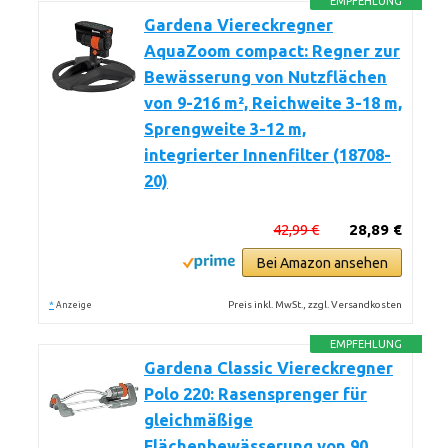
EMPFEHLUNG
Gardena Viereckregner
AquaZoom compact: Regner zur
Bewässerung von Nutzflächen
von 9-216 m², Reichweite 3-18 m,
Sprengweite 3-12 m,
integrierter Innenfilter (18708-
20)
42,99 €
28,89 €
Bei Amazon ansehen
*
Preis inkl. MwSt., zzgl. Versandkosten
Anzeige
EMPFEHLUNG
Gardena Classic Viereckregner
Polo 220: Rasensprenger für
gleichmäßige
Flächenbewässerung von 90