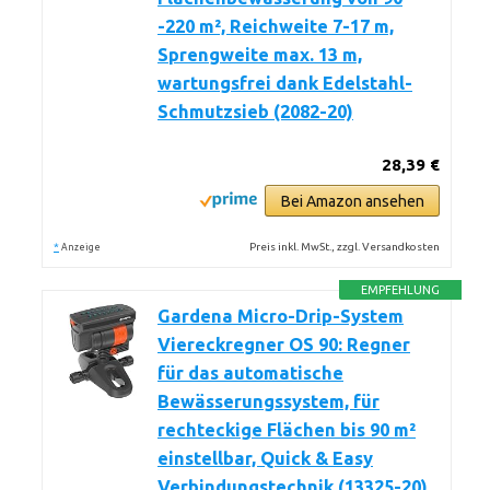
-220 m², Reichweite 7-17 m,
Sprengweite max. 13 m,
wartungsfrei dank Edelstahl-
Schmutzsieb (2082-20)
28,39 €
Bei Amazon ansehen
*
Preis inkl. MwSt., zzgl. Versandkosten
Anzeige
EMPFEHLUNG
Gardena Micro-Drip-System
Viereckregner OS 90: Regner
für das automatische
Bewässerungssystem, für
rechteckige Flächen bis 90 m²
einstellbar, Quick & Easy
Verbindungstechnik (13325-20),