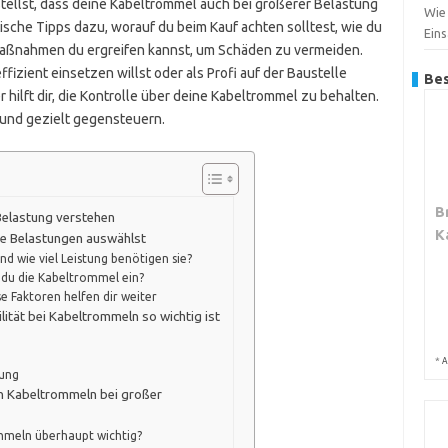
erstellst, dass deine Kabeltrommel auch bei größerer Belastung
Wie
ktische Tipps dazu, worauf du beim Kauf achten solltest, wie du
Ein
 Maßnahmen du ergreifen kannst, um Schäden zu vermeiden.
izient einsetzen willst oder als Profi auf der Baustelle
Bes
 hilft dir, die Kontrolle über deine Kabeltrommel zu behalten.
 und gezielt gegensteuern.
B
Belastung verstehen
K
he Belastungen auswählst
nd wie viel Leistung benötigen sie?
 du die Kabeltrommel ein?
se Faktoren helfen dir weiter
ität bei Kabeltrommeln so wichtig ist
*
A
zung
von Kabeltrommeln bei großer
ommeln überhaupt wichtig?