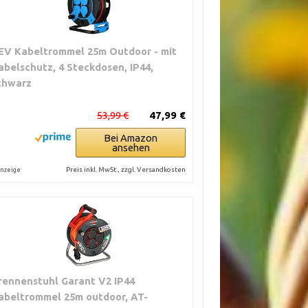
EV Kabeltrommel 25m Outdoor - mit
abelschutz, 4 Steckdosen, IP44,
chwarz
53,99 €
47,99 €
Bei Amazon
ansehen
Preis inkl. MwSt., zzgl. Versandkosten
nzeige
rennenstuhl Garant V2 IP44
abeltrommel 25m outdoor, AT-