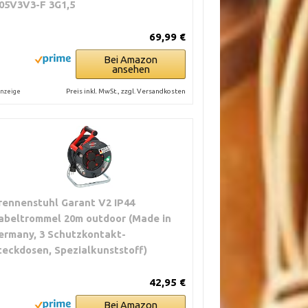
05V3V3-F 3G1,5
69,99 €
Bei Amazon
ansehen
Preis inkl. MwSt., zzgl. Versandkosten
nzeige
rennenstuhl Garant V2 IP44
abeltrommel 20m outdoor (Made in
ermany, 3 Schutzkontakt-
teckdosen, Spezialkunststoff)
ht für lange Zeit
42,95 €
Bei Amazon