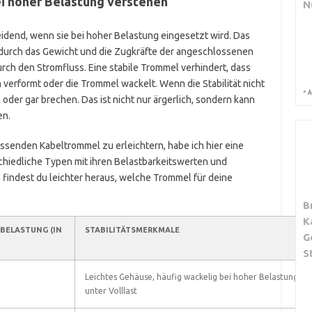
ei hoher Belastung verstehen
N
heidend, wenn sie bei hoher Belastung eingesetzt wird. Das
 durch das Gewicht und die Zugkräfte der angeschlossenen
urch den Stromfluss. Eine stabile Trommel verhindert, dass
 verformt oder die Trommel wackelt. Wenn die Stabilität nicht
*
A
oder gar brechen. Das ist nicht nur ärgerlich, sondern kann
en.
ssenden Kabeltrommel zu erleichtern, habe ich hier eine
chiedliche Typen mit ihren Belastbarkeitswerten und
 findest du leichter heraus, welche Trommel für deine
B
K
BELASTUNG (IN
STABILITÄTSMERKMALE
G
S
Leichtes Gehäuse, häufig wackelig bei hoher Belastung, nic
unter Volllast