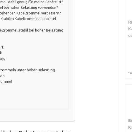
el stabil genug für meine Geräte ist?
el bei hoher Belastung verwenden?
bestehenden Kabeltrommel verbessern?
i stabilen Kabeltrommeln beachtet
R
K
eltrommel stabil bei hoher Belastung
s
rt
ik
zung
trommeln unter hoher Belastung
*
A
sen
Trommel
B
K