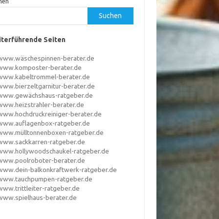
hen
Suchen
terführende Seiten
www.wäschespinnen-berater.de
www.komposter-berater.de
www.kabeltrommel-berater.de
www.bierzeltgarnitur-berater.de
www.gewächshaus-ratgeber.de
www.heizstrahler-berater.de
www.hochdruckreiniger-berater.de
www.auflagenbox-ratgeber.de
www.mülltonnenboxen-ratgeber.de
www.sackkarren-ratgeber.de
www.hollywoodschaukel-ratgeber.de
www.poolroboter-berater.de
www.dein-balkonkraftwerk-ratgeber.de
www.tauchpumpen-ratgeber.de
www.trittleiter-ratgeber.de
www.spielhaus-berater.de