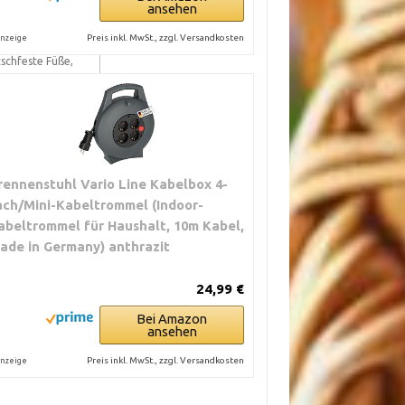
ansehen
eeignet
Preis inkl. MwSt., zzgl. Versandkosten
nzeige
schfeste Füße,
gnet
rennenstuhl Vario Line Kabelbox 4-
ach/Mini-Kabeltrommel (Indoor-
abeltrommel für Haushalt, 10m Kabel,
ade in Germany) anthrazit
24,99 €
Bei Amazon
ansehen
Preis inkl. MwSt., zzgl. Versandkosten
nzeige