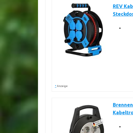
REV Kabe
Steckdos
*
Anzeige
Brennens
Kabeltr