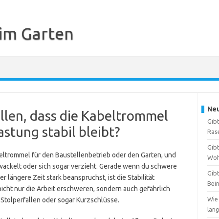
 im Garten
Neu
ellen, dass die Kabeltrommel
Gibt
stung stabil bleibt?
Ras
Gibt
eltrommel für den Baustellenbetrieb oder den Garten, und
Woh
t wackelt oder sich sogar verzieht. Gerade wenn du schwere
Gibt
 längere Zeit stark beanspruchst, ist die Stabilität
Bei
icht nur die Arbeit erschweren, sondern auch gefährlich
Wie
Stolperfallen oder sogar Kurzschlüsse.
län