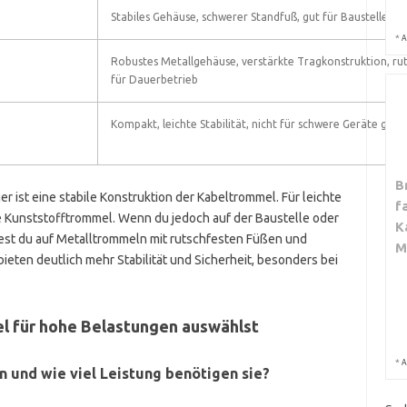
Stabiles Gehäuse, schwerer Standfuß, gut für Baustellen g
*
A
Robustes Metallgehäuse, verstärkte Tragkonstruktion, rut
für Dauerbetrieb
Kompakt, leichte Stabilität, nicht für schwere Geräte geei
B
r ist eine stabile Konstruktion der Kabeltrommel. Für leichte
f
he Kunststofftrommel. Wenn du jedoch auf der Baustelle oder
K
test du auf Metalltrommeln mit rutschfesten Füßen und
M
ieten deutlich mehr Stabilität und Sicherheit, besonders bei
el für hohe Belastungen auswählst
*
A
n und wie viel Leistung benötigen sie?