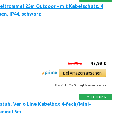
ltrommel 25m Outdoor - mit Kabelschutz, 4
en, IP44, schwarz
53,99 €
47,99 €
Bei Amazon ansehen
Preis inkl. MwSt., zzgl. Versandkosten
EMPFEHLUNG
tuhl Vario Line Kabelbox 4-fach/Mini-
ommel 5m