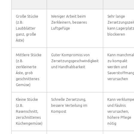
Große Stücke
Weniger Arbeit beim
Sehr lange
(z.B.
Zerkleinern, besseres
Zersetzungszei
Laubblätter
Luftgefüge
kann Lagerplat
ganz, große
blockieren
Äste)
Mittlere Stücke
Guter Kompromiss von
Kann manchma
(z.B.
Zersetzungsgeschwindigkeit
zu kompakt
zerkleinerte
und Handhabbarkeit
werden und
Äste, grob
Sauerstoffmang
geschnittenes
verursachen
Gemüse)
Kleine Stücke
Schnelle Zersetzung,
Kann verklump
(z.B.
bessere Verteilung im
und Fäulnis
Rasenschnitt,
Kompost
verursachen,
zerschnittenes
höhere Pflege
Küchengemüse)
nötig