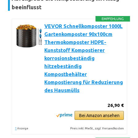
beeinflusst
EMPFEHLUNG
VEVOR Schnellkomposter 1000L
Gartenkomposter 90x100cm
Thermokomposter HDPE-
Kunststoff Kompostierer
korrosionsbeständig
hitzebeständig
Kompostbehälter
Kompostierung für Reduzierung
des Hausmülls
26,90 €
Bei Amazon ansehen
*
Preis inkl. MwSt., zzgl. Versandkosten
Anzeige