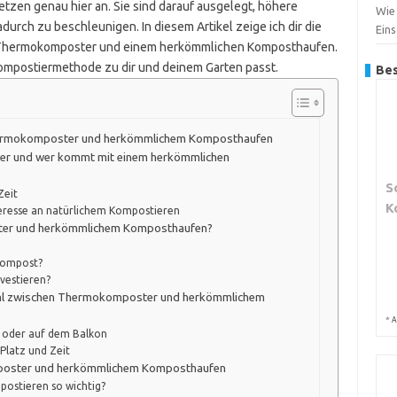
zen genau hier an. Sie sind darauf ausgelegt, höhere
Wie
rch zu beschleunigen. In diesem Artikel zeige ich dir die
Ein
 Thermokomposter und einem herkömmlichen Komposthaufen.
ompostiermethode zu dir und deinem Garten passt.
Bes
hermokomposter und herkömmlichem Komposthaufen
ter und wer kommt mit einem herkömmlichen
S
Zeit
K
nteresse an natürlichem Kompostieren
ter und herkömmlichem Komposthaufen?
 Kompost?
nvestieren?
Wahl zwischen Thermokomposter und herkömmlichem
*
A
 oder auf dem Balkon
Platz und Zeit
mposter und herkömmlichem Komposthaufen
ostieren so wichtig?