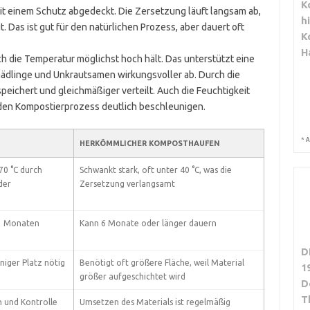
K
mit einem Schutz abgedeckt. Die Zersetzung läuft langsam ab,
h
. Das ist gut für den natürlichen Prozess, aber dauert oft
K
H
h die Temperatur möglichst hoch hält. Das unterstützt eine
hädlinge und Unkrautsamen wirkungsvoller ab. Durch die
peichert und gleichmäßiger verteilt. Auch die Feuchtigkeit
 den Kompostierprozess deutlich beschleunigen.
*
A
HERKÖMMLICHER KOMPOSTHAUFEN
70 °C durch
Schwankt stark, oft unter 40 °C, was die
der
Zersetzung verlangsamt
 3 Monaten
Kann 6 Monate oder länger dauern
D
iger Platz nötig
Benötigt oft größere Fläche, weil Material
1
größer aufgeschichtet wird
D
T
 und Kontrolle
Umsetzen des Materials ist regelmäßig