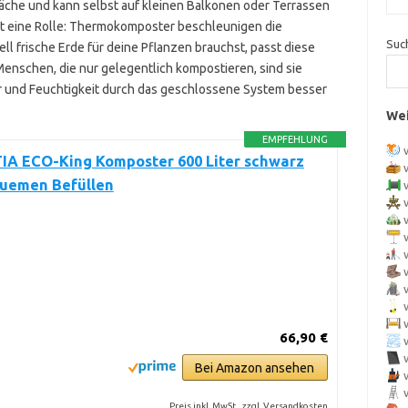
läche und kann selbst auf kleinen Balkonen oder Terrassen
it eine Rolle: Thermokomposter beschleunigen die
Suc
l frische Erde für deine Pflanzen brauchst, passt diese
Menschen, die nur gelegentlich kompostieren, sind sie
r und Feuchtigkeit durch das geschlossene System besser
Wei
EMPFEHLUNG
A ECO-King Komposter 600 Liter schwarz
uemen Befüllen
66,90 €
Bei Amazon ansehen
Preis inkl. MwSt., zzgl. Versandkosten