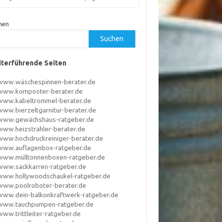
hen
Suchen
terführende Seiten
www.wäschespinnen-berater.de
www.komposter-berater.de
www.kabeltrommel-berater.de
www.bierzeltgarnitur-berater.de
www.gewächshaus-ratgeber.de
www.heizstrahler-berater.de
www.hochdruckreiniger-berater.de
www.auflagenbox-ratgeber.de
www.mülltonnenboxen-ratgeber.de
www.sackkarren-ratgeber.de
www.hollywoodschaukel-ratgeber.de
www.poolroboter-berater.de
www.dein-balkonkraftwerk-ratgeber.de
www.tauchpumpen-ratgeber.de
www.trittleiter-ratgeber.de