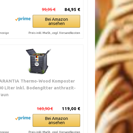
99,95 €
84,95 €
Bei Amazon
ansehen
Preis inkl. MwSt., zzgl. Versandkosten
nzeige
ARANTIA Thermo-Wood Komposter
00 Liter inkl. Bodengitter anthrazit-
raun
169,90 €
119,00 €
Bei Amazon
ansehen
Preis inkl. MwSt., zzgl. Versandkosten
nzeige