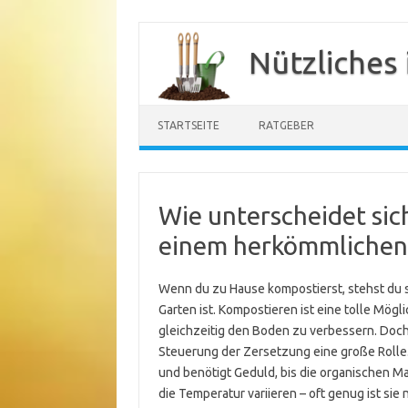
Zum
Inhalt
Nützliches
springen
STARTSEITE
RATGEBER
Wie unterscheidet si
einem herkömmlichen
Wenn du zu Hause kompostierst, stehst du s
Garten ist. Kompostieren ist eine tolle Mögl
gleichzeitig den Boden zu verbessern. Doc
Steuerung der Zersetzung eine große Rolle.
und benötigt Geduld, bis die organischen Ma
die Temperatur variieren – oft genug ist si