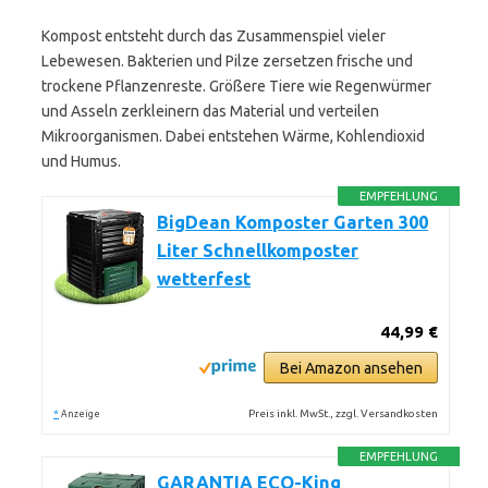
Kompost entsteht durch das Zusammenspiel vieler
Lebewesen. Bakterien und Pilze zersetzen frische und
trockene Pflanzenreste. Größere Tiere wie Regenwürmer
und Asseln zerkleinern das Material und verteilen
Mikroorganismen. Dabei entstehen Wärme, Kohlendioxid
und Humus.
EMPFEHLUNG
BigDean Komposter Garten 300
Liter Schnellkomposter
wetterfest
44,99 €
Bei Amazon ansehen
*
Preis inkl. MwSt., zzgl. Versandkosten
Anzeige
EMPFEHLUNG
GARANTIA ECO-King