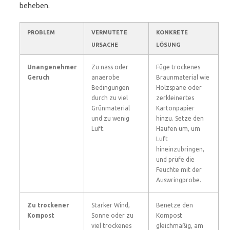
beheben.
PROBLEM
VERMUTETE
KONKRETE
URSACHE
LÖSUNG
Unangenehmer
Zu nass oder
Füge trockenes
Geruch
anaerobe
Braunmaterial wie
Bedingungen
Holzspäne oder
durch zu viel
zerkleinertes
Grünmaterial
Kartonpapier
und zu wenig
hinzu. Setze den
Luft.
Haufen um, um
Luft
hineinzubringen,
und prüfe die
Feuchte mit der
Auswringprobe.
Zu trockener
Starker Wind,
Benetze den
Kompost
Sonne oder zu
Kompost
viel trockenes
gleichmäßig, am