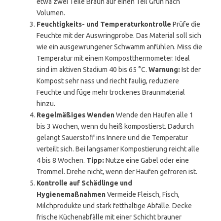
etwa zwei Teile Braun auf einen Teil Grün nach
Volumen.
Feuchtigkeits- und Temperaturkontrolle
Prüfe die
Feuchte mit der Auswringprobe. Das Material soll sich
wie ein ausgewrungener Schwamm anfühlen. Miss die
Temperatur mit einem Kompostthermometer. Ideal
sind im aktiven Stadium 40 bis 65 °C.
Warnung:
Ist der
Kompost sehr nass und riecht faulig, reduziere
Feuchte und füge mehr trockenes Braunmaterial
hinzu.
Regelmäßiges Wenden
Wende den Haufen alle 1
bis 3 Wochen, wenn du heiß kompostierst. Dadurch
gelangt Sauerstoff ins Innere und die Temperatur
verteilt sich. Bei langsamer Kompostierung reicht alle
4 bis 8 Wochen.
Tipp:
Nutze eine Gabel oder eine
Trommel. Drehe nicht, wenn der Haufen gefroren ist.
Kontrolle auf Schädlinge und
Hygienemaßnahmen
Vermeide Fleisch, Fisch,
Milchprodukte und stark fetthaltige Abfälle. Decke
frische Küchenabfälle mit einer Schicht brauner