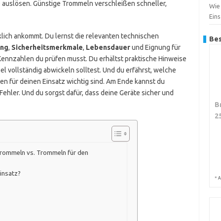
auslösen. Günstige Trommeln verschleißen schneller,
Wie
Ein
irklich ankommt. Du lernst die relevanten technischen
Bes
ung
,
Sicherheitsmerkmale
,
Lebensdauer
und Eignung für
 Kennzahlen du prüfen musst. Du erhältst praktische Hinweise
l vollständig abwickeln solltest. Und du erfährst, welche
n für deinen Einsatz wichtig sind. Am Ende kannst du
Fehler. Und du sorgst dafür, dass deine Geräte sicher und
B
2
ltrommeln vs. Trommeln für den
insatz?
*
A