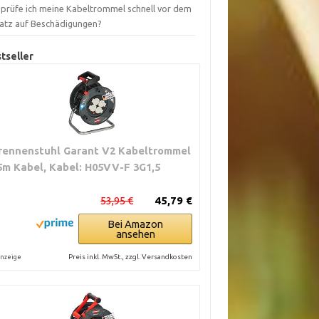
 prüfe ich meine Kabeltrommel schnell vor dem
satz auf Beschädigungen?
tseller
rennenstuhl Garant V2 Kabeltrommel
5m Kabel, Kabel: H05VV-F 3G1,5
53,95 €
45,79 €
Bei Amazon
ansehen
Preis inkl. MwSt., zzgl. Versandkosten
nzeige