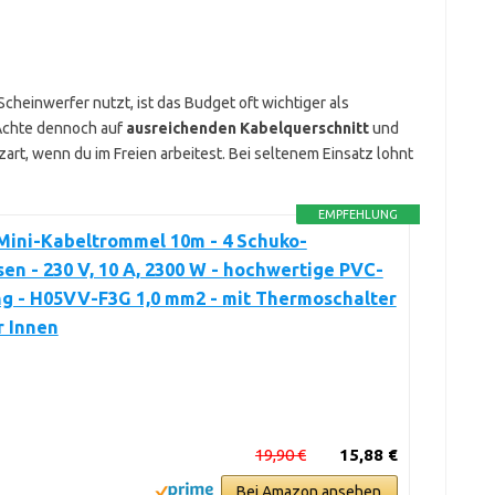
heinwerfer nutzt, ist das Budget oft wichtiger als
Achte dennoch auf
ausreichenden Kabelquerschnitt
und
art, wenn du im Freien arbeitest. Bei seltenem Einsatz lohnt
EMPFEHLUNG
Mini-Kabeltrommel 10m - 4 Schuko-
en - 230 V, 10 A, 2300 W - hochwertige PVC-
ng - H05VV-F3G 1,0 mm2 - mit Thermoschalter
r Innen
19,90 €
15,88 €
Bei Amazon ansehen