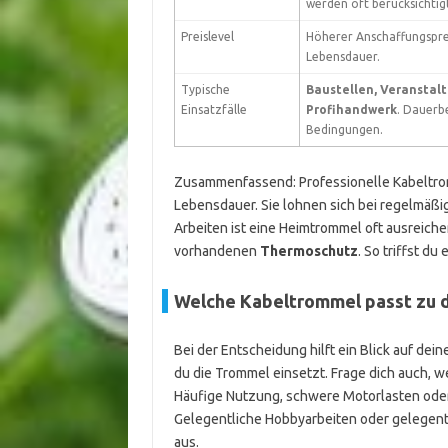
werden oft berücksichtig
Preislevel
Höherer Anschaffungsprei
Lebensdauer.
Typische
Baustellen, Veranstalt
Einsatzfälle
Profihandwerk
. Dauerb
Bedingungen.
Zusammenfassend: Professionelle Kabeltrom
Lebensdauer. Sie lohnen sich bei regelmäßi
Arbeiten ist eine Heimtrommel oft ausreich
vorhandenen
Thermoschutz
. So triffst du
Welche Kabeltrommel passt zu 
Bei der Entscheidung hilft ein Blick auf dein
du die Trommel einsetzt. Frage dich auch, w
Häufige Nutzung, schwere Motorlasten oder 
Gelegentliche Hobbyarbeiten oder gelegentl
aus.