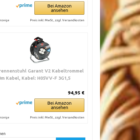
Bei Amazon
ansehen
Preis inkl. MwSt., zzgl. Versandkosten
nzeige
rennenstuhl Garant V2 Kabeltrommel
0m Kabel, Kabel: H05VV-F 3G1,5
94,95 €
Bei Amazon
ansehen
Preis inkl. MwSt., zzgl. Versandkosten
nzeige
hen