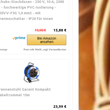
chuko-Steckdosen - 230 V, 10 A, 2300
 - hochwertige PVC-Isolierung -
05VV-F3G 1,0 mm2 - mit
hermoschalter - IP20 für Innen
19,90 €
15,88 €
Bei Amazon
ansehen
Preis inkl. MwSt., zzgl. Versandkosten
nzeige
rennenstuhl Garant Kompakt
abeltrommel 15m
23,99 €