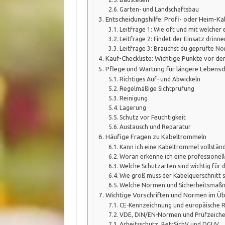
Garten- und Landschaftsbau
Entscheidungshilfe: Profi- oder Heim-K
Leitfrage 1: Wie oft und mit welcher 
Leitfrage 2: Findet der Einsatz drinn
Leitfrage 3: Brauchst du geprüfte N
Kauf-Checkliste: Wichtige Punkte vor d
Pflege und Wartung für längere Lebens
Richtiges Auf- und Abwickeln
Regelmäßige Sichtprüfung
Reinigung
Lagerung
Schutz vor Feuchtigkeit
Austausch und Reparatur
Häufige Fragen zu Kabeltrommeln
Kann ich eine Kabeltrommel vollständ
Woran erkenne ich eine professione
Welche Schutzarten sind wichtig für 
Wie groß muss der Kabelquerschnitt s
Welche Normen und Sicherheitsmaßn
Wichtige Vorschriften und Normen im Üb
CE-Kennzeichnung und europäische Ri
VDE, DIN/EN-Normen und Prüfzeich
Arbeitsschutz, BetrSichV und DGUV