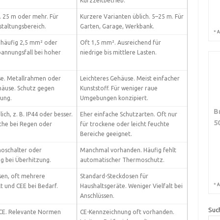
Kurzzeitbetrieb.
. 25 m oder mehr. Für
Kurzere Varianten üblich. 5–25 m. Für
taltungsbereich.
Garten, Garage, Werkbank.
*
A
, häufig 2,5 mm² oder
Oft 1,5 mm². Ausreichend für
annungsfall bei hoher
niedrige bis mittlere Lasten.
e. Metallrahmen oder
Leichteres Gehäuse. Meist einfacher
häuse. Schutz gegen
Kunststoff. Für weniger raue
ung.
Umgebungen konzipiert.
B
h, z. B. IP44 oder besser.
Eher einfache Schutzarten. Oft nur
5
che bei Regen oder
für trockene oder leicht feuchte
Bereiche geeignet.
moschalter oder
Manchmal vorhanden. Häufig fehlt
g bei Überhitzung.
automatischer Thermoschutz.
en, oft mehrere
Standard-Steckdosen für
*
A
t und CEE bei Bedarf.
Haushaltsgeräte. Weniger Vielfalt bei
Anschlüssen.
Suc
 CE. Relevante Normen
CE-Kennzeichnung oft vorhanden.