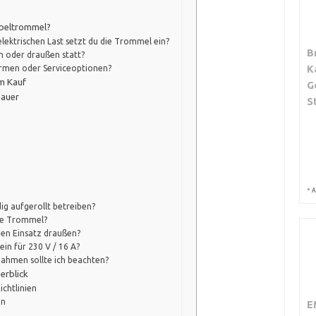
abeltrommel?
elektrischen Last setzt du die Trommel ein?
B
en oder draußen statt?
K
ormen oder Serviceoptionen?
em Kauf
G
dauer
S
*
A
ig aufgerollt betreiben?
lle Trommel?
den Einsatz draußen?
ein für 230 V / 16 A?
ahmen sollte ich beachten?
erblick
chtlinien
en
E