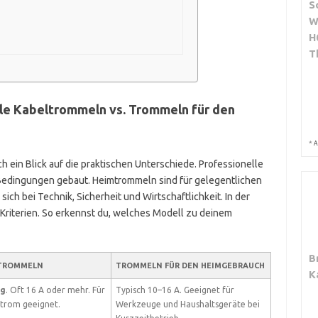
S
W
H
T
lle Kabeltrommeln vs. Trommeln für den
*
A
h ein Blick auf die praktischen Unterschiede. Professionelle
 Bedingungen gebaut. Heimtrommeln sind für gelegentlichen
ch bei Technik, Sicherheit und Wirtschaftlichkeit. In der
 Kriterien. So erkennst du, welches Modell zu deinem
B
LTROMMELN
TROMMELN FÜR DEN HEIMGEBRAUCH
K
ng
. Oft 16 A oder mehr. Für
Typisch 10–16 A. Geeignet für
trom geeignet.
Werkzeuge und Haushaltsgeräte bei