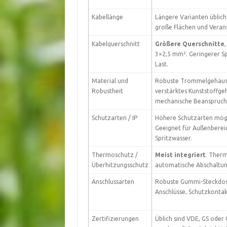
Kabellänge
Längere Varianten üblich
große Flächen und Verans
Kabelquerschnitt
Größere Querschnitte
3×2,5 mm². Geringerer Sp
Last.
Material und
Robuste Trommelgehäus
Robustheit
verstärktes Kunststoffge
mechanische Beanspruch
Schutzarten / IP
Höhere Schutzarten möglic
Geeignet für Außenberei
Spritzwasser.
Thermoschutz /
Meist integriert
. Ther
Überhitzungsschutz
automatische Abschaltun
Anschlussarten
Robuste Gummi-Steckdos
Anschlüsse, Schutzkontak
Zertifizierungen
Üblich sind VDE, GS oder