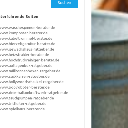
Suchen
terführende Seiten
www.wäschespinnen-berater.de
www.komposter-berater.de
www.kabeltrommel-berater.de
www.bierzeltgarnitur-berater.de
www.gewächshaus-ratgeber.de
www.heizstrahler-berater.de
www.hochdruckreiniger-berater.de
www.auflagenbox-ratgeber.de
www.mülltonnenboxen-ratgeber.de
www.sackkarren-ratgeber.de
www.hollywoodschaukel-ratgeber.de
www.poolroboter-berater.de
www.dein-balkonkraftwerk-ratgeber.de
www.tauchpumpen-ratgeber.de
www.trittleiter-ratgeber.de
www.spielhaus-berater.de