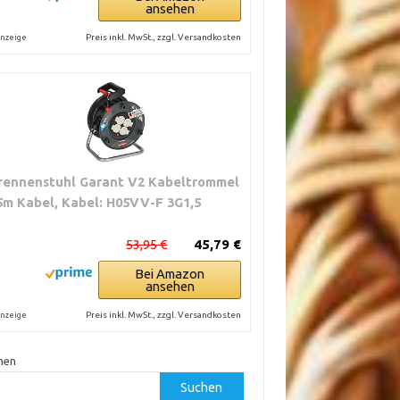
ansehen
Preis inkl. MwSt., zzgl. Versandkosten
nzeige
rennenstuhl Garant V2 Kabeltrommel
5m Kabel, Kabel: H05VV-F 3G1,5
53,95 €
45,79 €
Bei Amazon
ansehen
Preis inkl. MwSt., zzgl. Versandkosten
nzeige
hen
Suchen