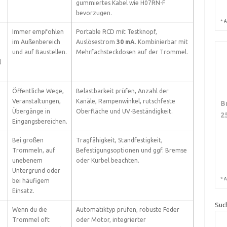
gummiertes Kabel wie H07RN-F
bevorzugen.
*
A
Immer empfohlen
Portable RCD mit Testknopf,
im Außenbereich
Auslösestrom
30 mA
. Kombinierbar mit
und auf Baustellen.
Mehrfachsteckdosen auf der Trommel.
l
Öffentliche Wege,
Belastbarkeit prüfen, Anzahl der
Veranstaltungen,
Kanäle, Rampenwinkel, rutschfeste
B
Übergänge in
Oberfläche und UV-Beständigkeit.
2
Eingangsbereichen.
Bei großen
Tragfähigkeit, Standfestigkeit,
Trommeln, auf
Befestigungsoptionen und ggf. Bremse
n
unebenem
oder Kurbel beachten.
Untergrund oder
*
A
bei häufigem
Einsatz.
Suc
Wenn du die
Automatiktyp prüfen, robuste Feder
Trommel oft
oder Motor, integrierter