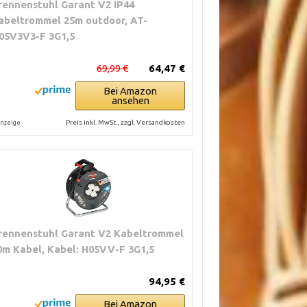
rennenstuhl Garant V2 IP44
abeltrommel 25m outdoor, AT-
05V3V3-F 3G1,5
69,99 €
64,47 €
Bei Amazon
ansehen
Preis inkl. MwSt., zzgl. Versandkosten
nzeige
rennenstuhl Garant V2 Kabeltrommel
0m Kabel, Kabel: H05VV-F 3G1,5
94,95 €
Bei Amazon