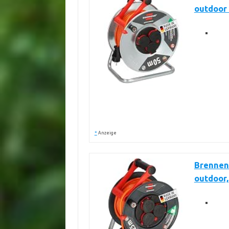
outdoor 
*
Anzeige
Brennen
outdoor