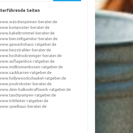
terführende Seiten
www.wäschespinnen-berater.de
www.komposter-berater.de
www.kabeltrommel-berater.de
www.bierzeltgarnitur-berater.de
www.gewächshaus-ratgeber.de
www.heizstrahler-berater.de
www.hochdruckreiniger-berater.de
www.auflagenbox-ratgeber.de
www.mülltonnenboxen-ratgeber.de
www.sackkarren-ratgeber.de
www.hollywoodschaukel-ratgeber.de
www.poolroboter-berater.de
www.dein-balkonkraftwerk-ratgeber.de
www.tauchpumpen-ratgeber.de
www.trittleiter-ratgeber.de
www.spielhaus-berater.de