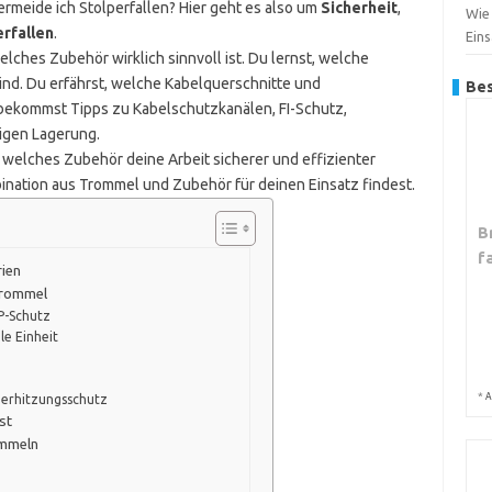
rmeide ich Stolperfallen? Hier geht es also um
Sicherheit
,
Wie
rfallen
.
Ein
welches Zubehör wirklich sinnvoll ist. Du lernst, welche
ind. Du erfährst, welche Kabelquerschnitte und
Bes
bekommst Tipps zu Kabelschutzkanälen, FI-Schutz,
tigen Lagerung.
welches Zubehör deine Arbeit sicherer und effizienter
mbination aus Trommel und Zubehör für deinen Einsatz findest.
B
f
ien
ltrommel
P-Schutz
le Einheit
*
A
berhitzungsschutz
st
ommeln