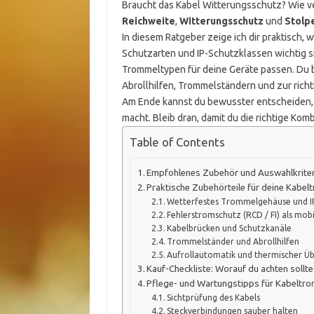
Braucht das Kabel Witterungsschutz? Wie ve
Reichweite
,
Witterungsschutz
und
Stolpe
In diesem Ratgeber zeige ich dir praktisch, 
Schutzarten und IP-Schutzklassen wichtig s
Trommeltypen für deine Geräte passen. Du 
Abrollhilfen, Trommelständern und zur rich
Am Ende kannst du bewusster entscheiden, 
macht. Bleib dran, damit du die richtige Ko
Table of Contents
Empfohlenes Zubehör und Auswahlkriter
Praktische Zubehörteile für deine Kabe
Wetterfestes Trommelgehäuse und I
Fehlerstromschutz (RCD / FI) als mobi
Kabelbrücken und Schutzkanäle
Trommelständer und Abrollhilfen
Aufrollautomatik und thermischer Ü
Kauf-Checkliste: Worauf du achten sollte
Pflege- und Wartungstipps für Kabeltr
Sichtprüfung des Kabels
Steckverbindungen sauber halten