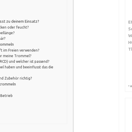
sst zu deinem Einsatz?
E
cken oder feucht?
S
bellänge?
W
när?
H
trommeln
T
ft im Freien verwenden?
für meine Trommel?
(RCD) und welcher ist passend?
el haben und beeinflusst das die
nd Zubehör richtig?
ltrommeln
*
A
Betrieb