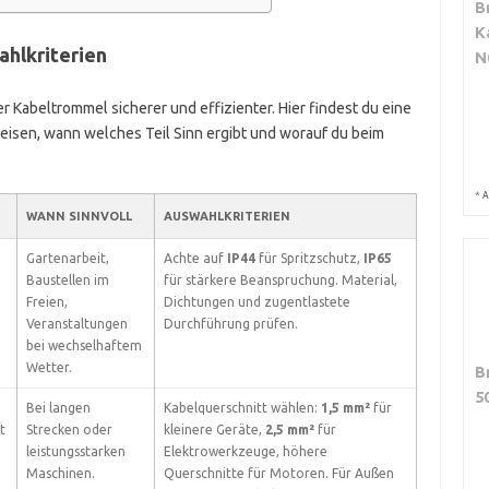
B
K
hlkriterien
N
r Kabeltrommel sicherer und effizienter. Hier findest du eine
weisen, wann welches Teil Sinn ergibt und worauf du beim
*
A
WANN SINNVOLL
AUSWAHLKRITERIEN
d
Gartenarbeit,
Achte auf
IP44
für Spritzschutz,
IP65
Baustellen im
für stärkere Beanspruchung. Material,
Freien,
Dichtungen und zugentlastete
Veranstaltungen
Durchführung prüfen.
bei wechselhaftem
Wetter.
B
5
Bei langen
Kabelquerschnitt wählen:
1,5 mm²
für
t
Strecken oder
kleinere Geräte,
2,5 mm²
für
leistungsstarken
Elektrowerkzeuge, höhere
Maschinen.
Querschnitte für Motoren. Für Außen