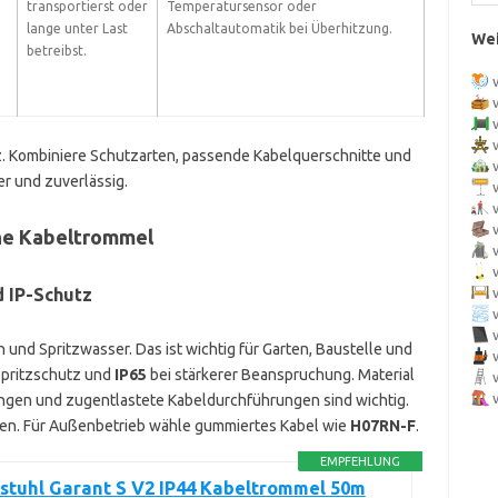
transportierst oder
Temperatursensor oder
lange unter Last
Abschaltautomatik bei Überhitzung.
Wei
betreibst.
. Kombiniere Schutzarten, passende Kabelquerschnitte und
er und zuverlässig.
ine Kabeltrommel
 IP-Schutz
und Spritzwasser. Das ist wichtig für Garten, Baustelle und
Spritzschutz und
IP65
bei stärkerer Beanspruchung. Material
ungen und zugentlastete Kabeldurchführungen sind wichtig.
ßen. Für Außenbetrieb wähle gummiertes Kabel wie
H07RN-F
.
EMPFEHLUNG
stuhl Garant S V2 IP44 Kabeltrommel 50m