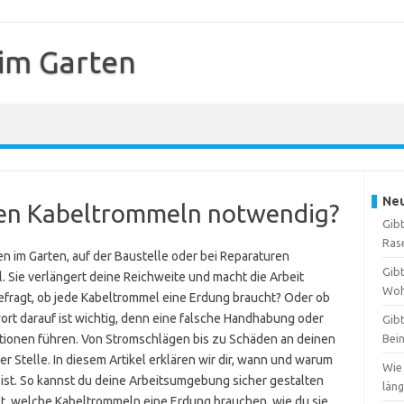
 im Garten
Neu
llen Kabeltrommeln notwendig?
Gibt
Ras
n im Garten, auf der Baustelle oder bei Reparaturen
Gibt
l. Sie verlängert deine Reichweite und macht die Arbeit
Woh
gefragt, ob jede Kabeltrommel eine Erdung braucht? Oder ob
ort darauf ist wichtig, denn eine falsche Handhabung oder
Gibt
tionen führen. Von Stromschlägen bis zu Schäden an deinen
Bei
er Stelle. In diesem Artikel erklären wir dir, wann und warum
Wie
 ist. So kannst du deine Arbeitsumgebung sicher gestalten
län
st, welche Kabeltrommeln eine Erdung brauchen, wie du sie