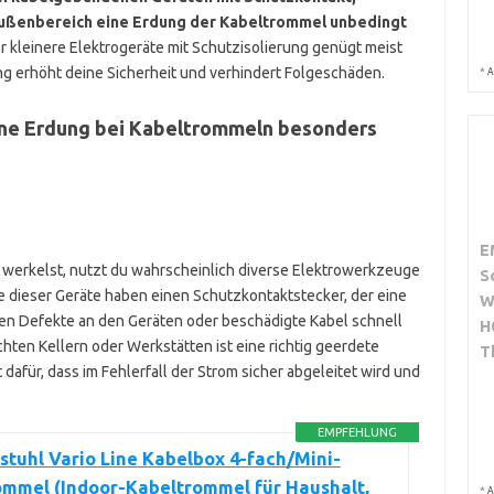
 Außenbereich eine Erdung der Kabeltrommel unbedingt
r kleinere Elektrogeräte mit Schutzisolierung genügt meist
ng erhöht deine Sicherheit und verhindert Folgeschäden.
*
A
ine Erdung bei Kabeltrommeln besonders
E
werkelst, nutzt du wahrscheinlich diverse Elektrowerkzeuge
S
e dieser Geräte haben einen Schutzkontaktstecker, der eine
W
en Defekte an den Geräten oder beschädigte Kabel schnell
H
ten Kellern oder Werkstätten ist eine richtig geerdete
T
dafür, dass im Fehlerfall der Strom sicher abgeleitet wird und
EMPFEHLUNG
tuhl Vario Line Kabelbox 4-fach/Mini-
ommel (Indoor-Kabeltrommel für Haushalt,
*
A