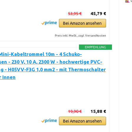
53,95 €
45,79 €
Bei Amazon ansehen
Preis inkl. MwSt., zzgl. Versandkosten
EMPFEHLUNG
Mini-Kabeltrommel 10m - 4 Schuko-
en - 230 V, 10 A, 2300 W - hochwertige PVC-
ng - H05VV-F3G 1,0 mm2 - mit Thermoschalter
r Innen
19,90 €
15,88 €
Bei Amazon ansehen