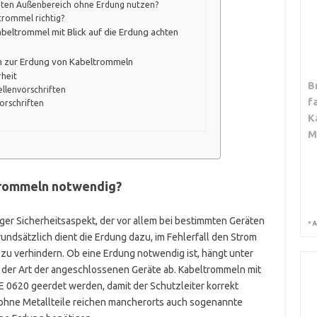
hten Außenbereich ohne Erdung nutzen?
trommel richtig?
abeltrommel mit Blick auf die Erdung achten
en zur Erdung von Kabeltrommeln
rheit
B
llenvorschriften
f
Vorschriften
K
M
trommeln notwendig?
iger Sicherheitsaspekt, der vor allem bei bestimmten Geräten
*
A
undsätzlich dient die Erdung dazu, im Fehlerfall den Strom
 zu verhindern. Ob eine Erdung notwendig ist, hängt unter
der Art der angeschlossenen Geräte ab. Kabeltrommeln mit
 0620 geerdet werden, damit der Schutzleiter korrekt
 ohne Metallteile reichen mancherorts auch sogenannte