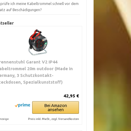
 prüfe ich meine Kabeltrommel schnell vor dem
satz auf Beschädigungen?
tseller
rennenstuhl Garant V2 IP44
abeltrommel 20m outdoor (Made in
ermany, 3 Schutzkontakt-
teckdosen, Spezialkunststoff)
42,95 €
Bei Amazon
ansehen
Preis inkl. MwSt., zzgl. Versandkosten
nzeige