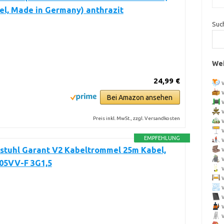
l, Made in Germany) anthrazit
Suc
Wei
24,99 €
Bei Amazon ansehen
Preis inkl. MwSt., zzgl. Versandkosten
EMPFEHLUNG
stuhl Garant V2 Kabeltrommel 25m Kabel,
H05VV-F 3G1,5