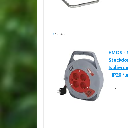
*
Anzeige
EMOS - 
Steckdos
Isolieru
- IP20 fü