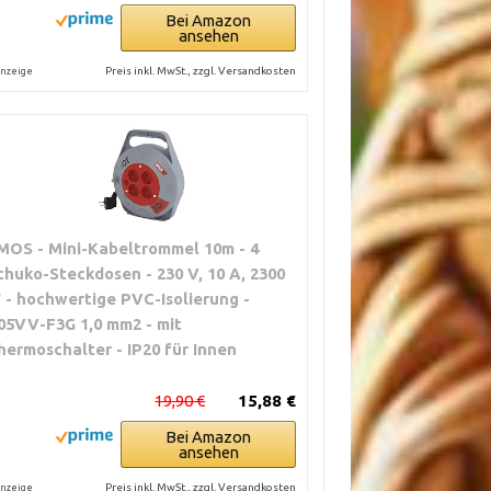
Bei Amazon
ansehen
Preis inkl. MwSt., zzgl. Versandkosten
nzeige
MOS - Mini-Kabeltrommel 10m - 4
chuko-Steckdosen - 230 V, 10 A, 2300
 - hochwertige PVC-Isolierung -
05VV-F3G 1,0 mm2 - mit
hermoschalter - IP20 für Innen
19,90 €
15,88 €
Bei Amazon
ansehen
Preis inkl. MwSt., zzgl. Versandkosten
nzeige