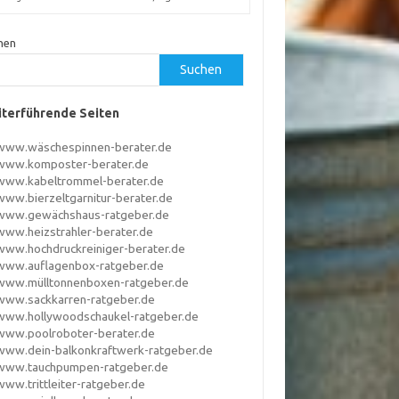
hen
Suchen
terführende Seiten
www.wäschespinnen-berater.de
www.komposter-berater.de
www.kabeltrommel-berater.de
www.bierzeltgarnitur-berater.de
www.gewächshaus-ratgeber.de
www.heizstrahler-berater.de
www.hochdruckreiniger-berater.de
www.auflagenbox-ratgeber.de
www.mülltonnenboxen-ratgeber.de
www.sackkarren-ratgeber.de
www.hollywoodschaukel-ratgeber.de
www.poolroboter-berater.de
www.dein-balkonkraftwerk-ratgeber.de
www.tauchpumpen-ratgeber.de
www.trittleiter-ratgeber.de