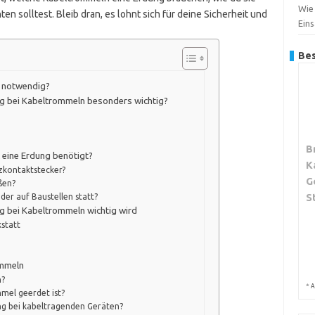
Wie
en solltest. Bleib dran, es lohnt sich für deine Sicherheit und
Ein
Bes
n notwendig?
ng bei Kabeltrommeln besonders wichtig?
B
 eine Erdung benötigt?
K
zkontaktstecker?
G
ßen?
S
der auf Baustellen statt?
ng bei Kabeltrommeln wichtig wird
statt
ommeln
n?
*
A
mel geerdet ist?
ng bei kabeltragenden Geräten?