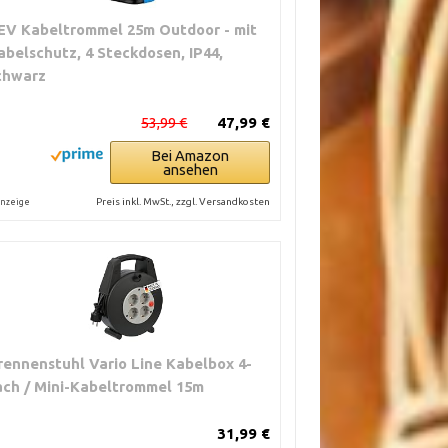
EV Kabeltrommel 25m Outdoor - mit
abelschutz, 4 Steckdosen, IP44,
chwarz
53,99 €
47,99 €
Bei Amazon
ansehen
Preis inkl. MwSt., zzgl. Versandkosten
nzeige
rennenstuhl Vario Line Kabelbox 4-
ach / Mini-Kabeltrommel 15m
31,99 €