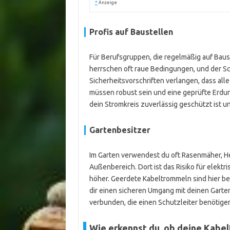
*
Anzeige
Profis auf Baustellen
Für Berufsgruppen, die regelmäßig auf Baust
herrschen oft raue Bedingungen, und der Sch
Sicherheitsvorschriften verlangen, dass all
müssen robust sein und eine geprüfte Erdun
dein Stromkreis zuverlässig geschützt ist u
Gartenbesitzer
Im Garten verwendest du oft Rasenmäher, H
Außenbereich. Dort ist das Risiko für elektr
höher. Geerdete Kabeltrommeln sind hier be
dir einen sicheren Umgang mit deinen Garte
verbunden, die einen Schutzleiter benötige
Wie erkennst du, ob deine Kabe