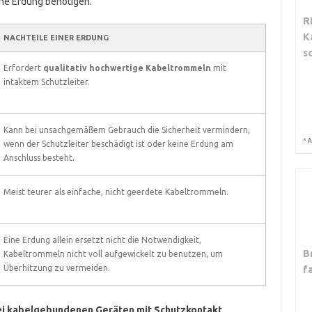
eine Erdung benötigen.
R
K
NACHTEILE EINER ERDUNG
s
Erfordert
qualitativ hochwertige Kabeltrommeln
mit
intaktem Schutzleiter.
Kann bei unsachgemäßem Gebrauch die Sicherheit vermindern,
*
A
wenn der Schutzleiter beschädigt ist oder keine Erdung am
Anschluss besteht.
Meist teurer als einfache, nicht geerdete Kabeltrommeln.
Eine Erdung allein ersetzt nicht die Notwendigkeit,
B
Kabeltrommeln nicht voll aufgewickelt zu benutzen, um
Überhitzung zu vermeiden.
f
i kabelgebundenen Geräten mit Schutzkontakt,