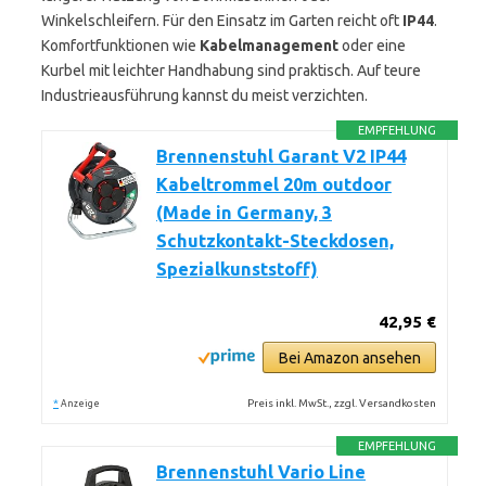
Winkelschleifern. Für den Einsatz im Garten reicht oft
IP44
.
Komfortfunktionen wie
Kabelmanagement
oder eine
Kurbel mit leichter Handhabung sind praktisch. Auf teure
Industrieausführung kannst du meist verzichten.
EMPFEHLUNG
Brennenstuhl Garant V2 IP44
Kabeltrommel 20m outdoor
(Made in Germany, 3
Schutzkontakt-Steckdosen,
Spezialkunststoff)
42,95 €
Bei Amazon ansehen
*
Preis inkl. MwSt., zzgl. Versandkosten
Anzeige
EMPFEHLUNG
Brennenstuhl Vario Line