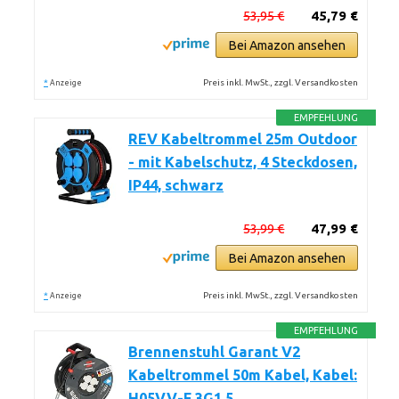
53,95 €
45,79 €
Bei Amazon ansehen
*
Preis inkl. MwSt., zzgl. Versandkosten
Anzeige
EMPFEHLUNG
REV Kabeltrommel 25m Outdoor
- mit Kabelschutz, 4 Steckdosen,
IP44, schwarz
53,99 €
47,99 €
Bei Amazon ansehen
*
Preis inkl. MwSt., zzgl. Versandkosten
Anzeige
EMPFEHLUNG
Brennenstuhl Garant V2
Kabeltrommel 50m Kabel, Kabel:
H05VV-F 3G1,5