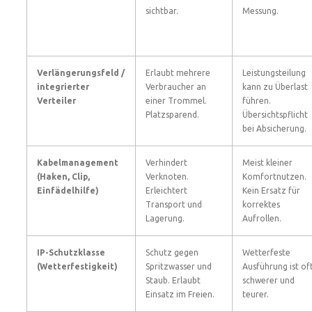
sichtbar.
Messung.
Verlängerungsfeld /
Erlaubt mehrere
Leistungsteilung
integrierter
Verbraucher an
kann zu Überlast
Verteiler
einer Trommel.
führen.
Platzsparend.
Übersichtspflicht
bei Absicherung.
Kabelmanagement
Verhindert
Meist kleiner
(Haken, Clip,
Verknoten.
Komfortnutzen.
Einfädelhilfe)
Erleichtert
Kein Ersatz für
Transport und
korrektes
Lagerung.
Aufrollen.
IP-Schutzklasse
Schutz gegen
Wetterfeste
(Wetterfestigkeit)
Spritzwasser und
Ausführung ist of
Staub. Erlaubt
schwerer und
Einsatz im Freien.
teurer.