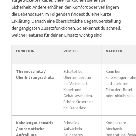
aufgewickeltes Kabel. Viele Funktionen dienen der
Sicherheit. Andere erhöhen den Komfort oder verlängern
die Lebensdauer. Im Folgenden findest du eine kurze
Erklärung. Danach eine übersichtliche Gegenüberstellung
der gängigsten Zusatzfunktionen. So erkennst du schnell,
welche Features für deinen Einsatz wichtig sind.
FUNKTION
VORTEIL
NACHTEIL
Thermoschutz /
Schaltet bei
Kann bei
Überhitzungsschutz
Übertemperatur
kurzzeitiger hoh
ab. Verhindert
Last auslösen.
Kabel- und
Erfordert Reset
Gehäuseschäden.
oder Abkühlzeit.
Erhöht Sicherheit
bei Dauerlast.
Kabelzugautomatik
Schnelles
Komplexere
/ automatische
Aufwickeln.
Mechanik.
Aufrollung
Saubereres
Reparaturaufwa