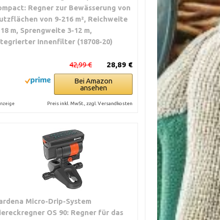
ompact: Regner zur Bewässerung von
utzflächen von 9-216 m², Reichweite
-18 m, Sprengweite 3-12 m,
ntegrierter Innenfilter (18708-20)
42,99 €
28,89 €
Bei Amazon
ansehen
Preis inkl. MwSt., zzgl. Versandkosten
nzeige
ardena Micro-Drip-System
iereckregner OS 90: Regner für das