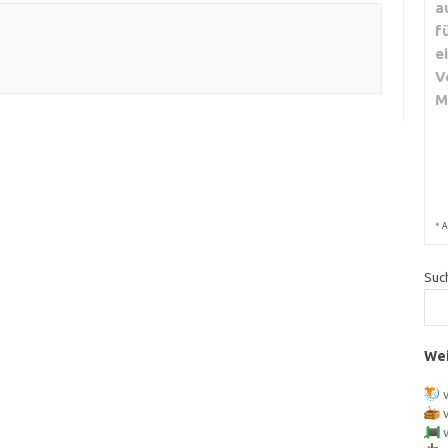
a
f
e
V
M
*
A
Suc
Wei