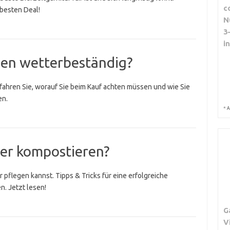
c
 besten Deal!
N
3
i
nen wetterbeständig?
fahren Sie, worauf Sie beim Kauf achten müssen und wie Sie
en.
*
A
ter kompostieren?
 pflegen kannst. Tipps & Tricks für eine erfolgreiche
. Jetzt lesen!
G
V