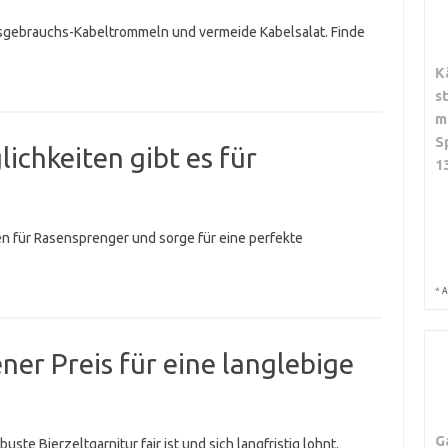
sgebrauchs-Kabeltrommeln und vermeide Kabelsalat. Finde
K
s
m
S
chkeiten gibt es für
1
n für Rasensprenger und sorge für eine perfekte
*
A
ner Preis für eine langlebige
G
ste Bierzeltgarnitur fair ist und sich langfristig lohnt.