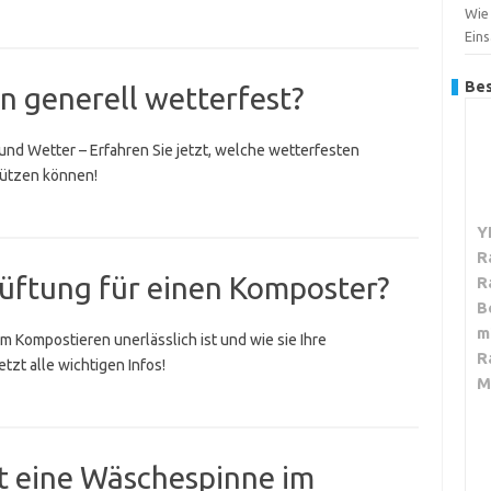
Wie
Ein
Bes
en generell wetterfest?
 und Wetter – Erfahren Sie jetzt, welche wetterfesten
hützen können!
Y
R
elüftung für einen Komposter?
R
B
m
m Kompostieren unerlässlich ist und wie sie Ihre
R
tzt alle wichtigen Infos!
M
gt eine Wäschespinne im