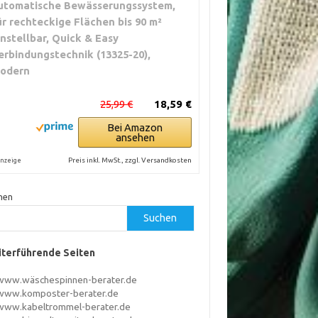
utomatische Bewässerungssystem,
ür rechteckige Flächen bis 90 m²
instellbar, Quick & Easy
erbindungstechnik (13325-20),
odern
25,99 €
18,59 €
Bei Amazon
ansehen
Preis inkl. MwSt., zzgl. Versandkosten
nzeige
hen
Suchen
terführende Seiten
www.wäschespinnen-berater.de
www.komposter-berater.de
www.kabeltrommel-berater.de