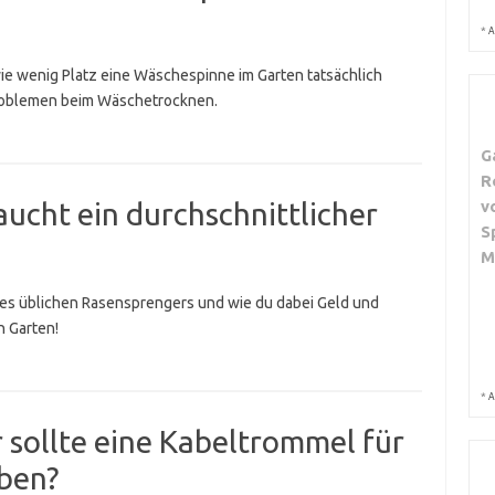
*
A
wie wenig Platz eine Wäschespinne im Garten tatsächlich
problemen beim Wäschetrocknen.
G
R
v
aucht ein durchschnittlicher
S
M
nes üblichen Rasensprengers und wie du dabei Geld und
n Garten!
*
A
sollte eine Kabeltrommel für
ben?