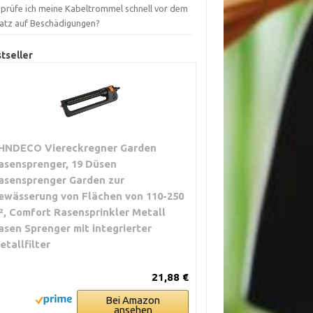
 prüfe ich meine Kabeltrommel schnell vor dem
satz auf Beschädigungen?
tseller
HNDECO Viereckregner Garden
asensprenger, 19 Düsen
asensprenger Garden zur
ewässerung von Flächen von 110-250
², Comfort Rasensprinkler Metall
asen Sprenger mit integrierter
etallfilter
21,88 €
Bei Amazon
ansehen