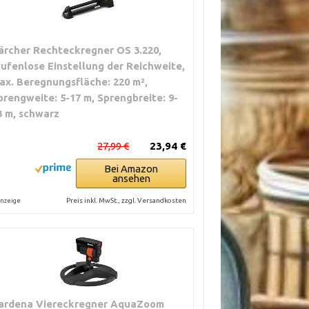
ärcher Rechteckregner OS 3.220,
tufenlose Einstellung der Reichweite,
ax. Beregnungsfläche: 220 m²,
prengweite: 5-17 m, Sprengbreite: 9-
3 m, schwarz
27,99 €
23,94 €
Bei Amazon
ansehen
Preis inkl. MwSt., zzgl. Versandkosten
nzeige
ardena Viereckregner AquaZoom