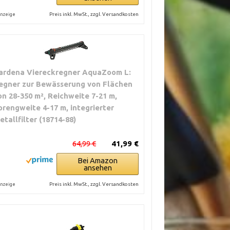
Preis inkl. MwSt., zzgl. Versandkosten
nzeige
ardena Viereckregner AquaZoom L:
egner zur Bewässerung von Flächen
on 28-350 m², Reichweite 7-21 m,
prengweite 4-17 m, integrierter
etallfilter (18714-88)
64,99 €
41,99 €
Bei Amazon
ansehen
Preis inkl. MwSt., zzgl. Versandkosten
nzeige