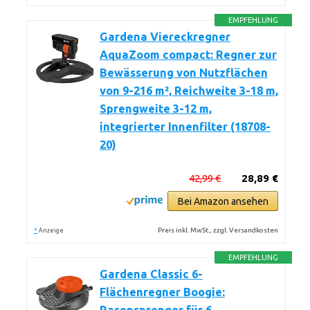
EMPFEHLUNG
Gardena Viereckregner
AquaZoom compact: Regner zur
Bewässerung von Nutzflächen
von 9-216 m², Reichweite 3-18 m,
Sprengweite 3-12 m,
integrierter Innenfilter (18708-
20)
42,99 €
28,89 €
Bei Amazon ansehen
*
Preis inkl. MwSt., zzgl. Versandkosten
Anzeige
EMPFEHLUNG
Gardena Classic 6-
Flächenregner Boogie: