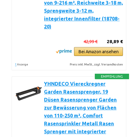
von 9-216 m², Reichweite 3-18 m,
Sprengweite 3-12 m,
integrierter Innenfilter (18708-
20)
42,99 €
28,89 €
Bei Amazon ansehen
*
Preis inkl. MwSt., zzgl. Versandkosten
Anzeige
EMPFEHLUNG
YHNDECO Viereckregner
Garden Rasensprenger, 19
Düsen Rasensprenger Garden
zur Bewässerung von Flächen
von 110-250 m², Comfort
Rasensprinkler Metall Rasen
Sprenger mit integrierter