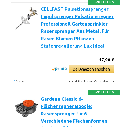
EMPFEHLUNG
CELLFAST Pulsationssprenger
Impulsprenger Pulsationsregner
Professionell Gartensprinkler
Rasensprenger Aus Metall Für
Rasen Blumen Pflanzen
Stufenregulierung Lux Ideal
17,90 €
Bei Amazon ansehen
*
Preis inkl. MwSt., zzgl. Versandkosten
Anzeige
EMPFEHLUNG
Gardena Classic 6-
Flächenregner Boogie:
Rasensprenger für 6
Verschiedene Flächenformen