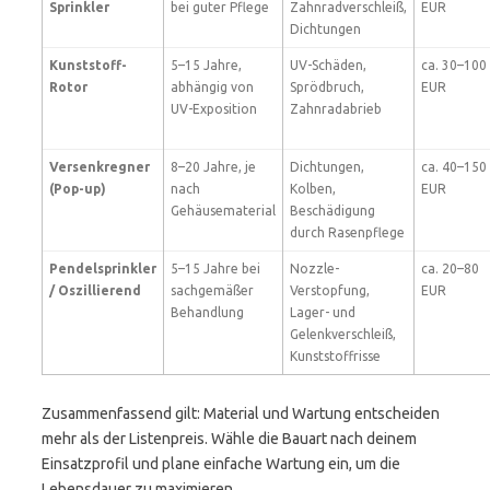
Sprinkler
bei guter Pflege
Zahnradverschleiß,
EUR
Dichtungen
Kunststoff-
5–15 Jahre,
UV-Schäden,
ca. 30–100
Rotor
abhängig von
Sprödbruch,
EUR
UV-Exposition
Zahnradabrieb
Versenkregner
8–20 Jahre, je
Dichtungen,
ca. 40–150
(Pop-up)
nach
Kolben,
EUR
Gehäusematerial
Beschädigung
durch Rasenpflege
Pendelsprinkler
5–15 Jahre bei
Nozzle-
ca. 20–80
/ Oszillierend
sachgemäßer
Verstopfung,
EUR
Behandlung
Lager- und
Gelenkverschleiß,
Kunststoffrisse
Zusammenfassend gilt: Material und Wartung entscheiden
mehr als der Listenpreis. Wähle die Bauart nach deinem
Einsatzprofil und plane einfache Wartung ein, um die
Lebensdauer zu maximieren.