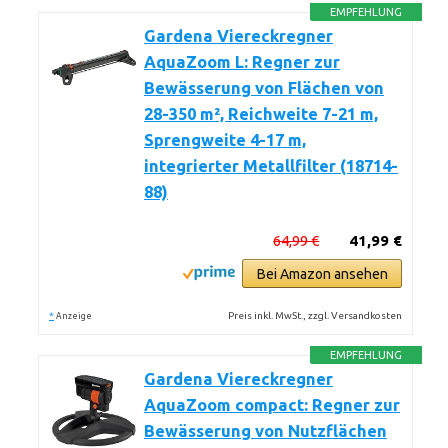
EMPFEHLUNG
Gardena Viereckregner
AquaZoom L: Regner zur
Bewässerung von Flächen von
28-350 m², Reichweite 7-21 m,
Sprengweite 4-17 m,
integrierter Metallfilter (18714-
88)
64,99 €
41,99 €
Bei Amazon ansehen
*
Preis inkl. MwSt., zzgl. Versandkosten
Anzeige
EMPFEHLUNG
Gardena Viereckregner
AquaZoom compact: Regner zur
Bewässerung von Nutzflächen