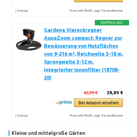
*
Preis inkl. MwSt., zzgl. Versandkosten
Anzeige
EMPFEHLUNG
Gardena Viereckregner
AquaZoom compact: Regner zur
Bewässerung von Nutzflächen
von 9-216 m², Reichweite 3-18 m,
Sprengweite 3-12 m,
integrierter Innenfilter (18708-
20)
42,99 €
28,89 €
Bei Amazon ansehen
*
Preis inkl. MwSt., zzgl. Versandkosten
Anzeige
Kleine und mittelgroße Gärten