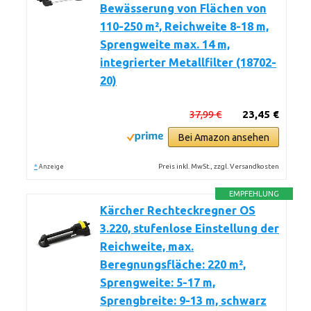
Bewässerung von Flächen von
110-250 m², Reichweite 8-18 m,
Sprengweite max. 14 m,
integrierter Metallfilter (18702-
20)
37,99 €
23,45 €
Bei Amazon ansehen
*
Preis inkl. MwSt., zzgl. Versandkosten
Anzeige
EMPFEHLUNG
Kärcher Rechteckregner OS
3.220, stufenlose Einstellung der
Reichweite, max.
Beregnungsfläche: 220 m²,
Sprengweite: 5-17 m,
Sprengbreite: 9-13 m, schwarz