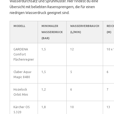
Wasserdurchsatz und Sprühmuster. Hier findest du eine
Übersicht mit beliebten Rasensprengern, die für einen
niedrigen Wasserdruck geeignet sind.
MODELL
MINIMALER
WASSERVERBRAUCH
REIC
WASSERDRUCK
(L/MIN)
(M)
(BAR)
GARDENA
1,5
12
10 x 
Comfort
Flächenregner
Claber Aqua-
1,5
5
6
Magic 8480
Hozelock
1,2
6
7
Orbit Mini
Kärcher OS
1,8
10
13
5.320