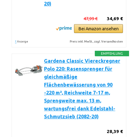
20)
47,99 €
34,69 €
Bei Amazon ansehen
*
Preis inkl. MwSt., zzgl. Versandkosten
Anzeige
EMPFEHLUNG
Gardena Classic Viereckregner
Polo 220: Rasensprenger für
gleichmäßige
Flächenbewässerung von 90
-220 m², Reichweite 7-17 m,
Sprengweite max. 13 m,
wartungsfrei dank Edelstahl-
Schmutzsieb (2082-20)
28,39 €