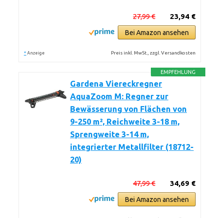
27,99 €
23,94 €
Bei Amazon ansehen
*
Preis inkl. MwSt., zzgl. Versandkosten
Anzeige
EMPFEHLUNG
Gardena Viereckregner
AquaZoom M: Regner zur
Bewässerung von Flächen von
9-250 m², Reichweite 3-18 m,
Sprengweite 3-14 m,
integrierter Metallfilter (18712-
20)
47,99 €
34,69 €
Bei Amazon ansehen