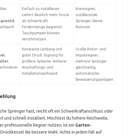
lter,
Einfach zu installieren.
Kreisregner,
Liefert deutlich mehr Druck
oszillierende
agventil
,
als Schwerkraft.
Sprenger, kleine
schlauch
Fördermenge begrenzt.
Rotoren
Tauchpumpen können
verschmutzen.
Konstante Leistung und
Große Rotor- und
sel
,
guter Druck. Eignung für
Impulsregner,
alter
,
größere Systeme. Höherer
mehrere Sprenger
erhinderer
Anschaffungs- und
gleichzeitig,
Installationsaufwand.
automatische
Bewässerungsanlagen
ehlung
che Sprenger hast, reicht oft ein Schwerkraftanschluss oder
ert und schnell installiert. Möchtest du höhere Reichweite,
r professionelle Regner nutzen, ist ein
Garten-
ruckkessel die bessere Wahl. Achte in jedem Fall auf