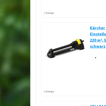
*
Anzeige
Kärcher 
Einstell
220 m², 
schwarz
*
Anzeige