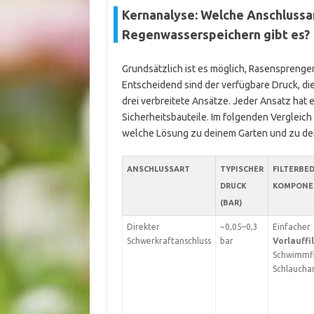
Kernanalyse: Welche Anschlussa
Regenwasserspeichern gibt es?
Grundsätzlich ist es möglich, Rasensprenge
Entscheidend sind der verfügbare Druck, d
drei verbreitete Ansätze. Jeder Ansatz hat
Sicherheitsbauteile. Im folgenden Vergleich z
welche Lösung zu deinem Garten und zu de
ANSCHLUSSART
TYPISCHER
FILTERBED
DRUCK
KOMPONE
(BAR)
Direkter
~0,05–0,3
Einfacher
Schwerkraftanschluss
bar
Vorlauffi
Schwimmfi
Schlaucha