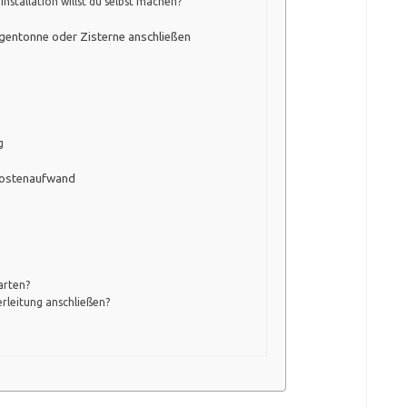
Installation willst du selbst machen?
egentonne oder Zisterne anschließen
g
 Kostenaufwand
arten?
erleitung anschließen?