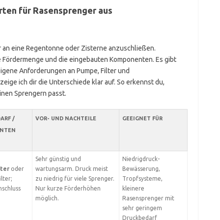
rten für Rasensprenger aus
r an eine Regentonne oder Zisterne anzuschließen.
ie Fördermenge und die eingebauten Komponenten. Es gibt
 eigene Anforderungen an Pumpe, Filter und
eige ich dir die Unterschiede klar auf. So erkennst du,
inen Sprengern passt.
ARF /
VOR- UND NACHTEILE
GEEIGNET FÜR
NTEN
Sehr günstig und
Niedrigdruck-
lter
oder
wartungsarm. Druck meist
Bewässerung,
lter;
zu niedrig für viele Sprenger.
Tropfsysteme,
nschluss
Nur kurze Förderhöhen
kleinere
möglich.
Rasensprenger mit
sehr geringem
Druckbedarf