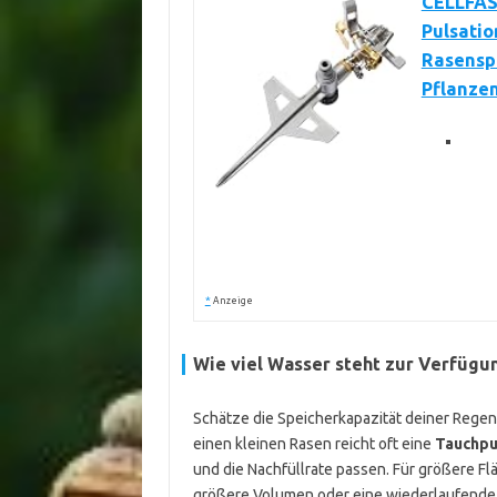
CELLFAS
Pulsatio
Rasensp
Pflanzen
*
Anzeige
Wie viel Wasser steht zur Verfügu
Schätze die Speicherkapazität deiner Regent
einen kleinen Rasen reicht oft eine
Tauchp
und die Nachfüllrate passen. Für größere 
größere Volumen oder eine wiederlaufende 