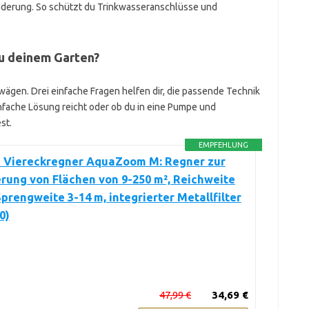
hinderung. So schützt du Trinkwasseranschlüsse und
u deinem Garten?
bwägen. Drei einfache Fragen helfen dir, die passende Technik
infache Lösung reicht oder ob du in eine Pumpe und
st.
EMPFEHLUNG
 Viereckregner AquaZoom M: Regner zur
ung von Flächen von 9-250 m², Reichweite
Sprengweite 3-14 m, integrierter Metallfilter
0)
47,99 €
34,69 €