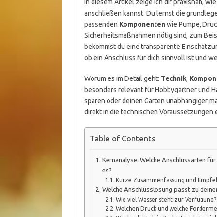
In diesem Artikel zeige ich dir praxisnah,
anschließen kannst. Du lernst die grundleg
passenden
Komponenten
wie Pumpe, Druck
Sicherheitsmaßnahmen nötig sind, zum Beis
bekommst du eine transparente Einschätzu
ob ein Anschluss für dich sinnvoll ist und we
Worum es im Detail geht:
Technik
,
Kompon
besonders relevant für Hobbygärtner und 
sparen oder deinen Garten unabhängiger mach
direkt in die technischen Voraussetzungen e
Table of Contents
Kernanalyse: Welche Anschlussarten fü
es?
Kurze Zusammenfassung und Empfe
Welche Anschlusslösung passt zu deine
Wie viel Wasser steht zur Verfügung?
Welchen Druck und welche Förderme