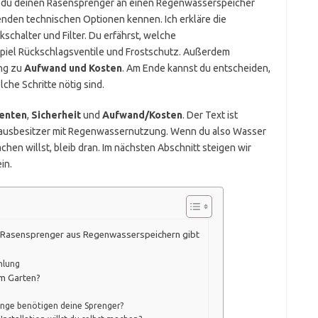
 wie du deinen Rasensprenger an einen Regenwasserspeicher
enden technischen Optionen kennen. Ich erkläre die
schalter und Filter. Du erfährst, welche
piel Rückschlagsventile und Frostschutz. Außerdem
ng zu
Aufwand und Kosten
. Am Ende kannst du entscheiden,
lche Schritte nötig sind.
enten
,
Sicherheit
und
Aufwand/Kosten
. Der Text ist
Hausbesitzer mit Regenwassernutzung. Wenn du also Wasser
en willst, bleib dran. Im nächsten Abschnitt steigen wir
in.
r Rasensprenger aus Regenwasserspeichern gibt
hlung
m Garten?
nge benötigen deine Sprenger?