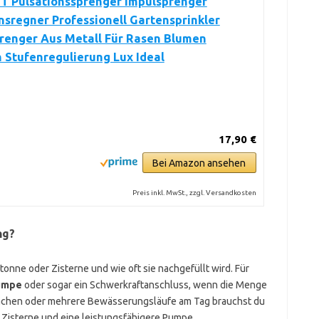
T Pulsationssprenger Impulsprenger
nsregner Professionell Gartensprinkler
renger Aus Metall Für Rasen Blumen
 Stufenregulierung Lux Ideal
17,90 €
Bei Amazon ansehen
Preis inkl. MwSt., zzgl. Versandkosten
ng?
onne oder Zisterne und wie oft sie nachgefüllt wird. Für
umpe
oder sogar ein Schwerkraftanschluss, wenn die Menge
Flächen oder mehrere Bewässerungsläufe am Tag brauchst du
Zisterne und eine leistungsfähigere Pumpe.