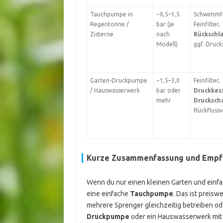
Tauchpumpe in
~0,5–1,5
Schwimmfi
Regentonne /
bar (je
Feinfilter,
Zisterne
nach
Rückschl
Modell)
ggf. Druck
Garten-Druckpumpe
~1,5–3,0
Feinfilter,
/ Hauswasserwerk
bar oder
Druckkes
mehr
Drucksch
Rückflussv
Kurze Zusammenfassung und Empf
Wenn du nur einen kleinen Garten und einfa
eine einfache
Tauchpumpe
. Das ist preisw
mehrere Sprenger gleichzeitig betreiben ode
Druckpumpe
oder ein Hauswasserwerk mit D