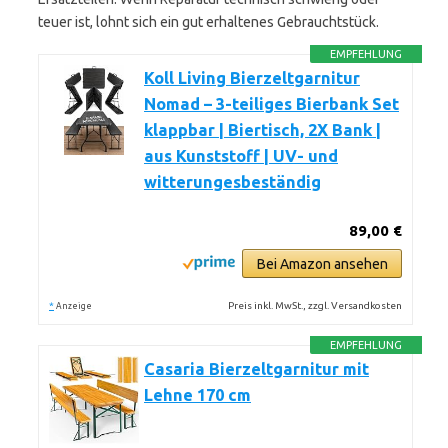
teuer ist, lohnt sich ein gut erhaltenes Gebrauchtstück.
EMPFEHLUNG
Koll Living Bierzeltgarnitur
Nomad – 3-teiliges Bierbank Set
klappbar | Biertisch, 2X Bank |
aus Kunststoff | UV- und
witterungesbeständig
89,00 €
Bei Amazon ansehen
*
Preis inkl. MwSt., zzgl. Versandkosten
Anzeige
EMPFEHLUNG
Casaria Bierzeltgarnitur mit
Lehne 170 cm