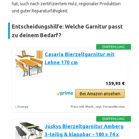
hat, such nach zertifiziertem Holz, regionaler Produktion
und guter Reparaturfähigkeit.
Entscheidungshilfe: Welche Garnitur passt
zu deinem Bedarf?
EMPFEHLUNG
Casaria Bierzeltgarnitur mit
Lehne 170 cm
159,95 €
Bei Amazon ansehen
*
Preis inkl. MwSt., zzgl. Versandkosten
Anzeige
EMPFEHLUNG
Juskys Bierzeltgarnitur Amberg
3-teilig & klappbar - 180 x 74 x