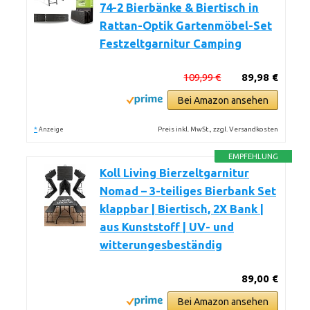
74-2 Bierbänke & Biertisch in
Rattan-Optik Gartenmöbel-Set
Festzeltgarnitur Camping
109,99 €
89,98 €
Bei Amazon ansehen
*
Preis inkl. MwSt., zzgl. Versandkosten
Anzeige
EMPFEHLUNG
Koll Living Bierzeltgarnitur
Nomad – 3-teiliges Bierbank Set
klappbar | Biertisch, 2X Bank |
aus Kunststoff | UV- und
witterungesbeständig
89,00 €
Bei Amazon ansehen