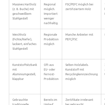
Massives Hartholz
Regional
FSC/PEFC möglich bei
(z. B. Buche) mit
möglich.
zertifiziertem Holz
geschweißtem
Importiert
Stahlgestell
weniger
nachhaltig.
Weichholz
Regionale
Manche Anbieter mit
(Fichte/Kiefer),
Produktion
PEFC/FSC
lackiert, einfaches
möglich
Stahlgestell
Kunststoffsitzbank
Oft aus
Selten Holzlabels.
mit
EU- oder
Kunststoff mit
Aluminiumgestell,
Fernost-
Recyclingkennzeichnung
klappbar
Produktion
möglich
Gebrauchte
Bereits im
Zertifikate irrelevant
traditionelle
Umlauf.
bei gebraucht