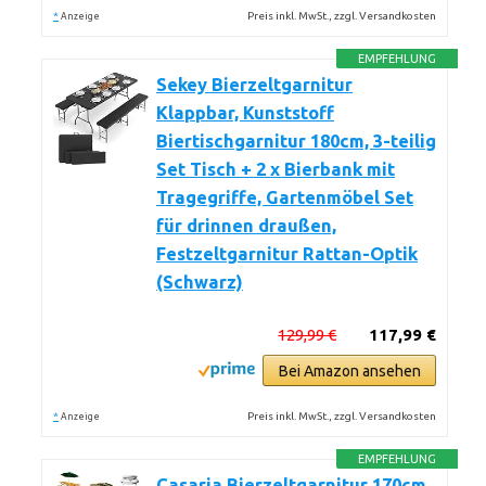
*
Preis inkl. MwSt., zzgl. Versandkosten
Anzeige
EMPFEHLUNG
Sekey Bierzeltgarnitur
Klappbar, Kunststoff
Biertischgarnitur 180cm, 3-teilig
Set Tisch + 2 x Bierbank mit
Tragegriffe, Gartenmöbel Set
für drinnen draußen,
Festzeltgarnitur Rattan-Optik
(Schwarz)
129,99 €
117,99 €
Bei Amazon ansehen
*
Preis inkl. MwSt., zzgl. Versandkosten
Anzeige
EMPFEHLUNG
Casaria Bierzeltgarnitur 170cm