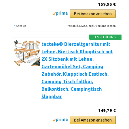
159,95 €
Bei Amazon ansehen
*
Preis inkl. MwSt., zzgl. Versandkosten
Anzeige
EMPFEHLUNG
tectake® Bierzeltgarnitur mit
Lehne, Biertisch Klapptisch mit
2X Sitzbank mit Lehne,
Gartenmöbel Set, Camping
Zubehör, Klapptisch Esstisch,
Camping Tisch faltbar,
Balkontisch, Campingtisch
klappbar
149,79 €
Bei Amazon ansehen