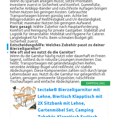
Wenn du sparsam anlegen musst, setze Prioritäten.
Investiere zuerst in Sicherheit und Komfort. Gummifüße,
einfache Antikipp-Bänder und rutschfeste Auflagen bringen
hohen Nutzen bei geringen Kosten. Gebrauchte
Transportwagen können günstig sein. Achte bei
Billigprodukten auf Reißfestigkeit und UV-Beständigkeit.
Priorität: maximaler Nutzen bei geringem Aufwand.
Kurz gesagt:
Wähle Zubehör nach Hauptanforderung.
Komfort und Reinigung für private Gastgeber. Stabilität und
Logistik für Veranstalter. Mobilität und Hygiene für Caterer.
Langlebigkeit für Profis. Beim schmalen Budget gilt:
Sicherheit zuerst.
Entscheidungshilfe: Welches Zubehör passt zu deiner
Bierzeltgarnitur?
Wie oft und wo nutzt du die Garnitur?
Wenn du die Garnitur häufig nutzt oder dauerhaft im Freien
lagerst, solltest du in robuste Lösungen investieren. Das
heißt: Transportwagen mit geländetauglichen Reifen,
verzinkte Antikipp-Bügel und reißfeste, UV-stabile
Abdeckungen. Diese Komponenten zahlen sich durch lange
Lebensdauer aus. Nutzt du die Garnitur nur gelegentlich im
Garten, genügen preiswerte Sitzpolster, rutschfeste
Tischauflagen und einfache Abdeckplanen.
EMPFEHLUNG
tectake® Bierzeltgarnitur mit
Lehne, Biertisch Klapptisch mit
2X Sitzbank mit Lehne,
Gartenmöbel Set, Camping
Zubehör, Klapptisch Esstisch,