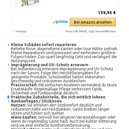
159,95 €
Bei Amazon ansehen
*
Preis inkl. MwSt., zzgl. Versandkosten
Anzeige
Kleine Schäden sofort reparieren
Behebe Risse, abgeriebene Kanten oder lose Nähte zeitnah.
Kleine Reparaturen sind preiswert und verhindern größere
Folgeschäden. Das spart langfristig Geld und verlängert die
Nutzungszeit.
Imprägnierung und UV-Schutz erneuern
Bei Außenbezug erneuere Imprägnierung und UV-Schutz
nach der Saison. Folge den Herstellerangaben für
geeignete Produkte. Schutzmittel halten Materialien
geschmeidig und reduzieren Ausbleichen.
Praxisvorteil:
Mit einfachen Routinen vermeidest du teure
Ersatzkäufe. Regelmäßige Pflege verbessert Optik,
Sicherheit und Funktionalität deutlich.
Praktische Zubehörteile, die sich wirklich lohnen
Bankauflagen / Sitzkissen
Nutzen:
Sie erhöhen den Sitzkomfort deutlich und
reduzieren Kälte von Holzbänken. Gäste bleiben länger
sitzen und fühlen sich wohler.
Wann kaufen:
Sinnvoll bei längeren Veranstaltungen oder
wenn du regelmäßig Gäste hast. Auch bei kühler Witterung
sind sie eine einfache Komfortverbesserung.