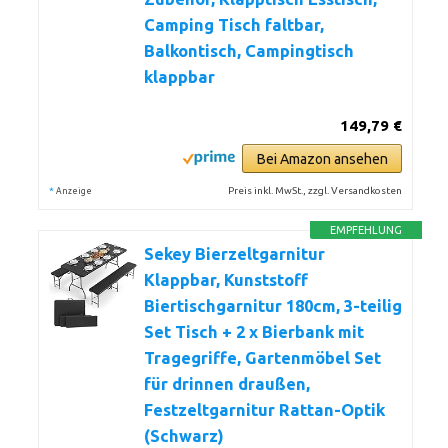
Camping Tisch faltbar,
Balkontisch, Campingtisch
klappbar
149,79 €
Bei Amazon ansehen
*
Preis inkl. MwSt., zzgl. Versandkosten
Anzeige
EMPFEHLUNG
Sekey Bierzeltgarnitur
Klappbar, Kunststoff
Biertischgarnitur 180cm, 3-teilig
Set Tisch + 2 x Bierbank mit
Tragegriffe, Gartenmöbel Set
für drinnen draußen,
Festzeltgarnitur Rattan-Optik
(Schwarz)