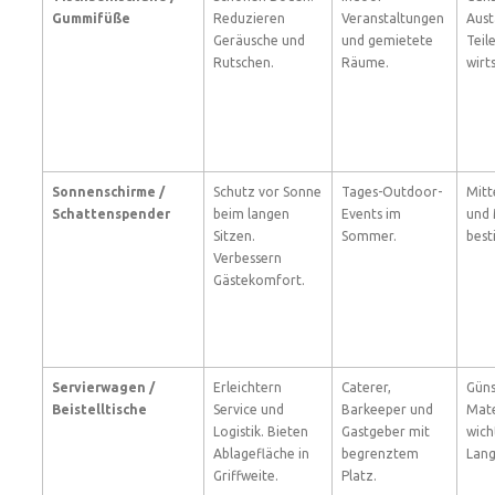
Gummifüße
Reduzieren
Veranstaltungen
Aust
Geräusche und
und gemietete
Teile
Rutschen.
Räume.
wirt
Sonnenschirme /
Schutz vor Sonne
Tages-Outdoor-
Mitte
Schattenspender
beim langen
Events im
und 
Sitzen.
Sommer.
best
Verbessern
Gästekomfort.
Servierwagen /
Erleichtern
Caterer,
Güns
Beistelltische
Service und
Barkeeper und
Mate
Logistik. Bieten
Gastgeber mit
wich
Ablagefläche in
begrenztem
Lang
Griffweite.
Platz.