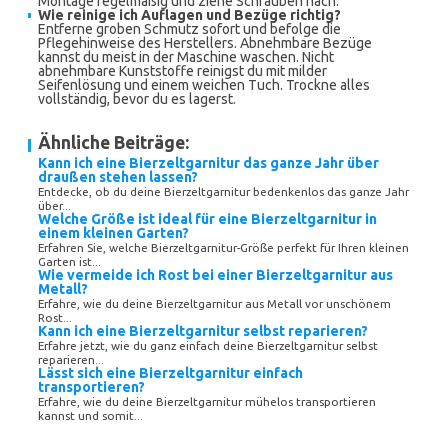
Montage regelmäßig und ziehe Schrauben nach.
Wie reinige ich Auflagen und Bezüge richtig?
Entferne groben Schmutz sofort und befolge die
Pflegehinweise des Herstellers. Abnehmbare Bezüge
kannst du meist in der Maschine waschen. Nicht
abnehmbare Kunststoffe reinigst du mit milder
Seifenlösung und einem weichen Tuch. Trockne alles
vollständig, bevor du es lagerst.
Ähnliche Beiträge:
Kann ich eine Bierzeltgarnitur das ganze Jahr über
draußen stehen lassen?
Entdecke, ob du deine Bierzeltgarnitur bedenkenlos das ganze Jahr
über...
Welche Größe ist ideal für eine Bierzeltgarnitur in
einem kleinen Garten?
Erfahren Sie, welche Bierzeltgarnitur-Größe perfekt für Ihren kleinen
Garten ist...
Wie vermeide ich Rost bei einer Bierzeltgarnitur aus
Metall?
Erfahre, wie du deine Bierzeltgarnitur aus Metall vor unschönem
Rost...
Kann ich eine Bierzeltgarnitur selbst reparieren?
Erfahre jetzt, wie du ganz einfach deine Bierzeltgarnitur selbst
reparieren...
Lässt sich eine Bierzeltgarnitur einfach
transportieren?
Erfahre, wie du deine Bierzeltgarnitur mühelos transportieren
kannst und somit...