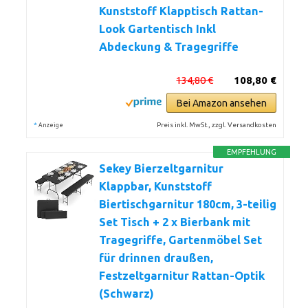
Kunststoff Klapptisch Rattan-
Look Gartentisch Inkl
Abdeckung & Tragegriffe
134,80 €
108,80 €
Bei Amazon ansehen
*
Preis inkl. MwSt., zzgl. Versandkosten
Anzeige
EMPFEHLUNG
Sekey Bierzeltgarnitur
Klappbar, Kunststoff
Biertischgarnitur 180cm, 3-teilig
Set Tisch + 2 x Bierbank mit
Tragegriffe, Gartenmöbel Set
für drinnen draußen,
Festzeltgarnitur Rattan-Optik
(Schwarz)