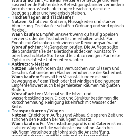
Worauf achten:
Achte auf wetterfeste Bezüge und eine
ausreichende Polsterdicke. Befestigungsbänder verhindern
Verrutschen. Waschanleitungen beachten, damit die
Bezüge sauber und hygienisch bleiben.
Tischauflagen und Tischläufer
Nutzen:
Schutz vor Kratzern, Flüssigkeiten und starker
Abnutzung. Tischläufer schaffen Ordnung und sind optisch
flexibel.
Wann kaufen:
Empfehlenswert wenn du häufig Speisen
servierst oder die Tischoberfläche erhalten willst. Für
Events mit Getränken reduzieren sie Reinigungsaufwand.
Worauf achten:
Maßangaben prüfen. Die Auflage sollte
die Standardmaße der Biertische abdecken. Kunststoff-
oder beschichtete Stoffe sind leicht zu reinigen. Für feste
Optik rutschfeste Unterseiten wählen.
Antirutsch-Matten
Nutzen:
Sie verhindern das Verrutschen von Gläsern und
Geschirr. Auf unebenen Flächen erhöhen sie die Sicherheit.
Wann kaufen:
Sinnvoll bei Veranstaltungen mit viel
Bewegung auf dem Tisch oder bei windigen Bedingungen.
Empfehlenswert auch bei gemieteten Räumen mit glatten
Böden.
Worauf achten:
Material sollte hitze- und
wasserbeständig sein. Dicke und Struktur bestimmen die
Rutschhemmung. Reinigung ist einfach mit Wasser oder
Seife.
Transportkarren / Wagen
Nutzen:
Erleichtern Aufbau und Abbau. Sie sparen Zeit und
schonen den Rücken bei häufigem Einsatz.
Wann kaufen:
Für Veranstaltungsprofis und Caterer ist ein
stabiler Wagen oft die wichtigste Investition. Auch bei
häufigem Verleihbetrieb lohnt sich die Anschaffung.