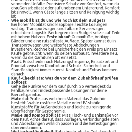
vermeiden Unfälle. Priorisiere Schutz vor Komfort, wenn du
draußen arbeitest oder auf unebenem Untergrund. Komfort
ist sinnvoll, wenn Gäste lange sitzen und Reinigung wichtig
ist.
Wie mobil bist du und wie hoch ist dein Budget?
Bei hoher Mobilität sind klappbare, leichte Lösungen
wichtig. Transportwagen und falbare Servierwagen
erleichtern Logistik. Bei begrenztem Budget setze auf Teile
mit hohem Nutzen.
Ersteinkauf
: Gummifüße, Antikipp-
Bänder und eine rutschfeste Auflage. Später kannst du in
Transportwagen und wetterfeste Abdeckungen
investieren. Rechne bei Unsicherheit den Preis pro Einsatz.
Kaufe gebraucht, wenn du selten aufbaust. Investiere neu,
wenn du die Garnituren oft einsetzt.
Fazit
: Entscheide nach Nutzungsfrequenz, Einsatzort und
Priorität zwischen Komfort und Schutz. Sicherheit und
Standfestigkeit immer zuerst. Komfort und Extras kommen
danach.
Kauf-Checkliste: Was du vor dem Zubehörkauf prüfen
solltest
Gehe die Punkte vor dem Kauf durch. So vermeidest du
Fehlkäufe und findest passende Lösungen für deine
Bierzeltgarnitur.
Material
: Prüfe, aus welchem Material das Zubehör
besteht. Wähle rostfreie Metalle oder UV-stabile
Kunststoffe für Außenbetrieb und leicht zu reinigende
Oberflächen für Gastronomie.
Maße und Kompatibilität
: Miss Tisch- und Bankmaße vor
dem Kauf. Achte darauf, dass Auflagen, Verbindungsleisten
und Abdeckungen wirklich passen und die Befestigungen
übereinstimmen.
Wetterbeständigkeit
: Entscheide, ob das Teil dauerhaft