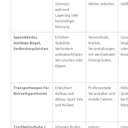
Schmutz
Wetter arbeiten.
reiß
während
Lagerung oder
kurzzeitiger
Nutzung.
Spannbänder,
Erhöhen
Vereinsfeste,
Güns
Antikipp-Bügel,
Stabilität.
Märkte,
lang
Verbindungsleisten
Verhindern
Veranstaltungen
oder
unbeabsichtigtes
mit wechselnden
Kuns
Verrutschen oder
Untergründen.
Kippen.
Transportwagen für
Erleichtert
Professionelle
Mitt
Bierzeltgarnituren
Aufbau und
Veranstalter und
Qual
Abbau. Spart Zeit
mobile Caterer.
bei 
und Rücken.
Nutz
Tischbeinschuhe /
Schonen Boden.
Indoor-
Güns