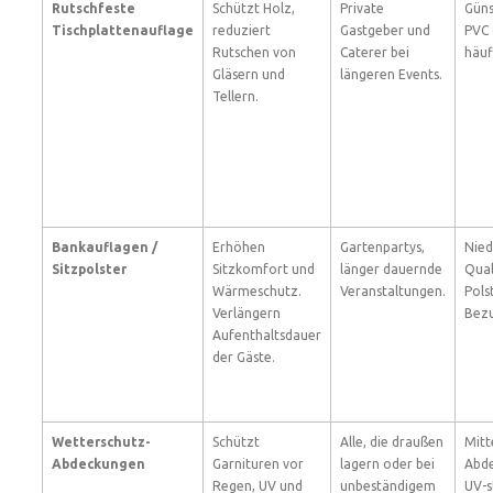
Rutschfeste
Schützt Holz,
Private
Güns
Tischplattenauflage
reduziert
Gastgeber und
PVC 
Rutschen von
Caterer bei
häuf
Gläsern und
längeren Events.
Tellern.
Bankauflagen /
Erhöhen
Gartenpartys,
Nied
Sitzpolster
Sitzkomfort und
länger dauernde
Qual
Wärmeschutz.
Veranstaltungen.
Pols
Verlängern
Bezu
Aufenthaltsdauer
der Gäste.
Wetterschutz-
Schützt
Alle, die draußen
Mitt
Abdeckungen
Garnituren vor
lagern oder bei
Abde
Regen, UV und
unbeständigem
UV-s