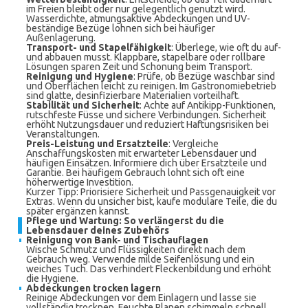
im Freien bleibt oder nur gelegentlich genutzt wird.
Wasserdichte, atmungsaktive Abdeckungen und UV-
beständige Bezüge lohnen sich bei häufiger
Außenlagerung.
Transport- und Stapelfähigkeit
: Überlege, wie oft du auf-
und abbauen musst. Klappbare, stapelbare oder rollbare
Lösungen sparen Zeit und Schonung beim Transport.
Reinigung und Hygiene
: Prüfe, ob Bezüge waschbar sind
und Oberflächen leicht zu reinigen. Im Gastronomiebetrieb
sind glatte, desinfizierbare Materialien vorteilhaft.
Stabilität und Sicherheit
: Achte auf Antikipp-Funktionen,
rutschfeste Füsse und sichere Verbindungen. Sicherheit
erhöht Nutzungsdauer und reduziert Haftungsrisiken bei
Veranstaltungen.
Preis-Leistung und Ersatzteile
: Vergleiche
Anschaffungskosten mit erwarteter Lebensdauer und
häufigen Einsätzen. Informiere dich über Ersatzteile und
Garantie. Bei häufigem Gebrauch lohnt sich oft eine
höherwertige Investition.
Kurzer Tipp: Priorisiere Sicherheit und Passgenauigkeit vor
Extras. Wenn du unsicher bist, kaufe modulare Teile, die du
später ergänzen kannst.
Pflege und Wartung: So verlängerst du die
Lebensdauer deines Zubehörs
Reinigung von Bank- und Tischauflagen
Wische Schmutz und Flüssigkeiten direkt nach dem
Gebrauch weg. Verwende milde Seifenlösung und ein
weiches Tuch. Das verhindert Fleckenbildung und erhöht
die Hygiene.
Abdeckungen trocken lagern
Reinige Abdeckungen vor dem Einlagern und lasse sie
vollständig trocknen. Feuchte Planen schimmeln schnell.