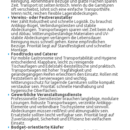
Reinigung. Abnehmbare Bezüge und glatte Flächen sparen
Zeit. Transport ist selten kritisch. Wenn du die Garnituren
oft verschiebst, lohnt sich eine einfache Transporthilfe.
Wenn nicht, reichen flexible Lagerabdeckungen.
Vereins- oder Festveranstalter
Hier zählt Robustheit und schnelle Logistik. Du brauchst
Antikipp-Bügel, Verbindungsleisten und stabile
Abdeckungen. Transportwagen sparen viel Zeit beim Auf-
und Abbau. Witterungsbeständige Materialien und UV-
stabile Abdeckungen verlängern die Lebensdauer.
Reinigung muss schnell gehen. Keine empfindlichen
Bezüge. Priorität liegt auf Standfestigkeit und schneller
Montage.
Foodtrucks und Caterer
Für mobile Gastronomie sind Transportabilität und Hygiene
entscheidend. Klappbare, leicht zu reinigende
Tischauflagen und Edelstahl-Beistelltische sind praktisch.
Transportwagen mit hoher Tragfähigkeit und
geländegängigen Reifen erleichtern den Einsatz. Rollen mit
Feststellern an Servierwagen sind wichtig.
Witterungsschutz für lagernde Garnituren sollte kompakt
verstaubar sein. Priorität: schnelle Handhabung und
hygienische Oberflächen.
Gewerbliche Veranstaltungsdienste
Professionelle Dienstleister brauchen langlebige, modulare
Lösungen. Robuste Transportwagen, verzinkte Antikipp-
Elemente und verbindbare Tischsysteme sind sinnvoll.
Abdeckungen müssen reißfest und atmungsaktiv sein.
Ersatzteile sollten leicht verfügbar sein. Priorität liegt auf
Zuverlässigkeit, Sicherheit und Effizienz bei vielfachem
Einsatz.
Budget-orientierte Käufer