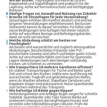
Worauf achten:
Tragfähigkeit und Reifenart prüfen.
Klappbarkeit und Stapelfähigkeit sind praktisch für die
Lagerung. Achte auf Korrosionsschutz und leichtgängige
Bremsen.
Häufige Fragen zur Auswahl und Nutzung von Zubehör
Brauche ich Sitzauflagen für jede Veranstaltung?
Sitzauflagen erhöhen den Komfort deutlich und sind bei
längeren Veranstaltungen empfehlenswert. Bei kurzen
Stehevents kannst du darauf verzichten. Für kühle oder
nasse Bedingungen sind Auflagen fast immer nützlich.
Achte auf waschbare Bezüge und Befestigungsbänder,
damit sie nicht verrutschen.
Welche Abdeckung schützt am besten vor
Feuchtigkeit?
Am besten sind wasserdichte und zugleich atmungsaktive
Abdeckungen. Beschichtetes Polyester oder PVC-
beschichtete Gewebe sind üblich und bieten guten Schutz.
Achte auf verschweißte Nähte und Ösen für Spannseile.
Lagere Abdeckungen nach dem Reinigen vollständig
trocken, um Schimmel zu vermeiden.
Wie transportiere ich mehrere Garnituren effizient?
Ein stabiler Transportwagen für Tische und Bänke spart
Zeit und schont den Rücken. Wähle eine Ausführung mit
ausreichender Tragkraft und geländetauglichen Reifen,
wenn du draußen arbeitest. Stapelbare Garnituren und
klappbare Wagen sind platzsparend. Nutze Spannbänder
zum Sichern während des Transports.
Wie befestige ich Bänke gegen Kippen?
Verbindungsleisten und Antikipp-Bügel sorgen für schnelle
Stabilität. Spannbänder oder Clips fixieren Bänke auf
unebenem Untergrund. Bei langfristigem Einsatz sind
verzinkte oder Edelstahllösungen robuster. Prüfe die