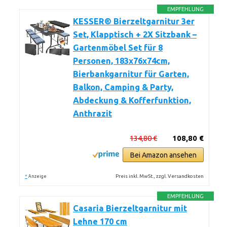
EMPFEHLUNG
KESSER® Bierzeltgarnitur 3er
Set, Klapptisch + 2X Sitzbank –
Gartenmöbel Set für 8
Personen, 183x76x74cm,
Bierbankgarnitur für Garten,
Balkon, Camping & Party,
Abdeckung & Kofferfunktion,
Anthrazit
134,80 €
108,80 €
Bei Amazon ansehen
*
Preis inkl. MwSt., zzgl. Versandkosten
Anzeige
EMPFEHLUNG
Casaria Bierzeltgarnitur mit
Lehne 170 cm