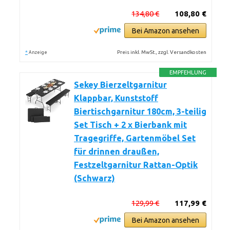
134,80 €
108,80 €
Bei Amazon ansehen
*
Preis inkl. MwSt., zzgl. Versandkosten
Anzeige
EMPFEHLUNG
Sekey Bierzeltgarnitur
Klappbar, Kunststoff
Biertischgarnitur 180cm, 3-teilig
Set Tisch + 2 x Bierbank mit
Tragegriffe, Gartenmöbel Set
für drinnen draußen,
Festzeltgarnitur Rattan-Optik
(Schwarz)
129,99 €
117,99 €
Bei Amazon ansehen