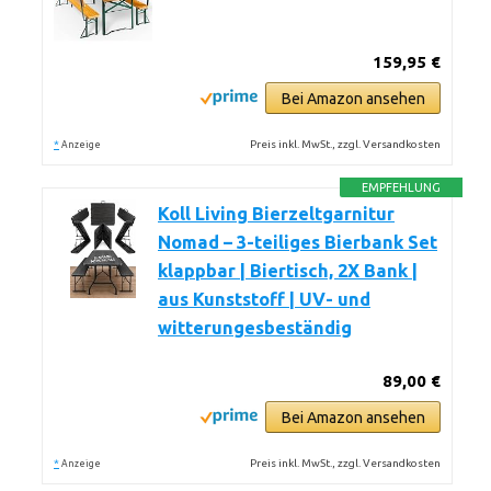
159,95 €
Bei Amazon ansehen
*
Preis inkl. MwSt., zzgl. Versandkosten
Anzeige
EMPFEHLUNG
Koll Living Bierzeltgarnitur
Nomad – 3-teiliges Bierbank Set
klappbar | Biertisch, 2X Bank |
aus Kunststoff | UV- und
witterungesbeständig
89,00 €
Bei Amazon ansehen
*
Preis inkl. MwSt., zzgl. Versandkosten
Anzeige