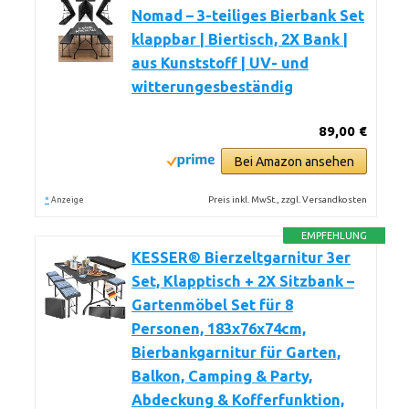
Nomad – 3-teiliges Bierbank Set
klappbar | Biertisch, 2X Bank |
aus Kunststoff | UV- und
witterungesbeständig
89,00 €
Bei Amazon ansehen
*
Preis inkl. MwSt., zzgl. Versandkosten
Anzeige
EMPFEHLUNG
KESSER® Bierzeltgarnitur 3er
Set, Klapptisch + 2X Sitzbank –
Gartenmöbel Set für 8
Personen, 183x76x74cm,
Bierbankgarnitur für Garten,
Balkon, Camping & Party,
Abdeckung & Kofferfunktion,