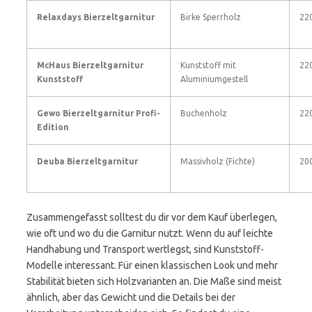
Relaxdays Bierzeltgarnitur
Birke Sperrholz
22
McHaus Bierzeltgarnitur
Kunststoff mit
22
Kunststoff
Aluminiumgestell
Gewo Bierzeltgarnitur Profi-
Buchenholz
22
Edition
Deuba Bierzeltgarnitur
Massivholz (Fichte)
20
Zusammengefasst solltest du dir vor dem Kauf überlegen,
wie oft und wo du die Garnitur nutzt. Wenn du auf leichte
Handhabung und Transport wertlegst, sind Kunststoff-
Modelle interessant. Für einen klassischen Look und mehr
Stabilität bieten sich Holzvarianten an. Die Maße sind meist
ähnlich, aber das Gewicht und die Details bei der