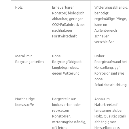
Holz
Erneuerbarer
Witterungsabhängig,
Rohstoff, biologisch
benötigt
abbaubar, geringer
regelmäßige Pflege,
CO2-Fußabdruck bei
kann im
nachhaltiger
Außenbereich
Forstwirtschaft
schneller
verschleißen
Metall mit
Hohe
Hoher
Recyclinganteilen
Recyclingfähigkeit,
Energieaufwand bei
langlebig, robust
Herstellung, ggf.
gegen Witterung
Korrosionsanfällig
ohne
Schutzbeschichtung
Nachhaltige
Hergestellt aus
Abbau im
Kunststoffe
biobasierten oder
Naturkreislauf
recycelten
langsamer als bei
Rohstoffen,
Holz, Qualität stark
witterungsbeständig,
abhängig von
oft leicht
Herstellprozess