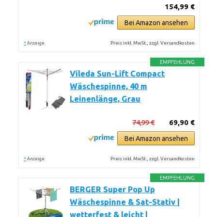
154,99 €
Bei Amazon ansehen
*
Preis inkl. MwSt., zzgl. Versandkosten
Anzeige
EMPFEHLUNG
Vileda Sun-Lift Compact
Wäschespinne, 40 m
Leinenlänge, Grau
74,99 €
69,90 €
Bei Amazon ansehen
*
Preis inkl. MwSt., zzgl. Versandkosten
Anzeige
EMPFEHLUNG
BERGER Super Pop Up
Wäschespinne & Sat-Stativ |
wetterfest & leicht |