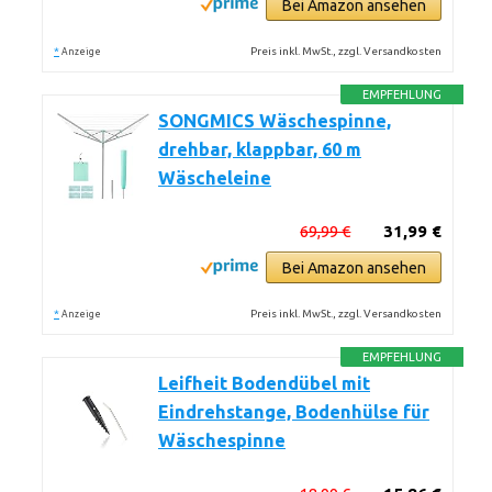
Bei Amazon ansehen
*
Preis inkl. MwSt., zzgl. Versandkosten
Anzeige
EMPFEHLUNG
SONGMICS Wäschespinne,
drehbar, klappbar, 60 m
Wäscheleine
69,99 €
31,99 €
Bei Amazon ansehen
*
Preis inkl. MwSt., zzgl. Versandkosten
Anzeige
EMPFEHLUNG
Leifheit Bodendübel mit
Eindrehstange, Bodenhülse für
Wäschespinne