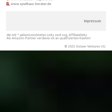
www.spielhaus-berater.de
Impressum
die mit * gekennzeichneten Links sind sog. Affiliatelinks.
Als Amazon-Partner verdiene ich an qualifizierten Käufen!
© 2025 Ostsee-Ventures UG