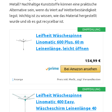
Metall? Nachhaltige Kunststoffe können eine praktische
Alternative sein, wenn du Wert auf Wetterbeständigkeit
legst. Wichtig ist zu wissen, wie das Material hergestellt
wurde und ob es gut recycelbar ist.
EMPFEHLUNG
Leifheit Wäschespinne
Linomatic 600 Plus, 60 m
Leinenlänge, leicht öffnen
154,99 €
Bei Amazon ansehen
*
Preis inkl. MwSt., zzgl. Versandkosten
Anzeige
EMPFEHLUNG
Leifheit Wäschespinne
Linomatic 400 Easy,
Wäscheschirm Leinenlänge 40