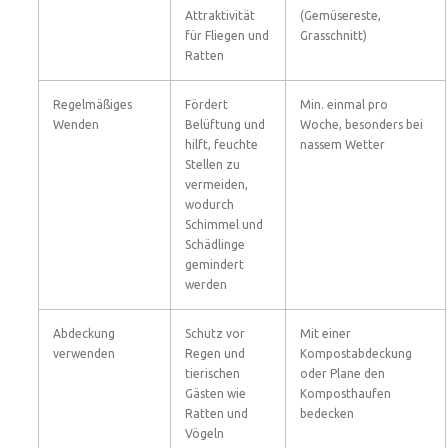
Attraktivität
(Gemüsereste,
für Fliegen und
Grasschnitt)
Ratten
Regelmäßiges
Fördert
Min. einmal pro
Wenden
Belüftung und
Woche, besonders bei
hilft, feuchte
nassem Wetter
Stellen zu
vermeiden,
wodurch
Schimmel und
Schädlinge
gemindert
werden
Abdeckung
Schutz vor
Mit einer
verwenden
Regen und
Kompostabdeckung
tierischen
oder Plane den
Gästen wie
Komposthaufen
Ratten und
bedecken
Vögeln