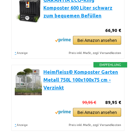
GARANTIA ECO-King
Komposter 600 Liter schwarz
zum bequemen Befüllen
66,90 €
Bei Amazon ansehen
*
Preis inkl. MwSt., zzgl. Versandkosten
Anzeige
EMPFEHLUNG
Heimfleiss® Komposter Garten
Metall 750L 100x100x75 cm -
Verzinkt
99,95 €
89,95 €
Bei Amazon ansehen
*
Preis inkl. MwSt., zzgl. Versandkosten
Anzeige