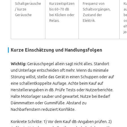
Schaltgeräusche
Kurzzeitspitzen
Frequenz von
Ku
/ kurze
bis 60–70 dB
Schaltvorgängen,
au
Geräusche
bei Klicken oder
Zustand der
b
Relais.
Elektrik.
od
eh
je
Kurze Einschätzung und Handlungsfolgen
Wichtig:
Geräuschpegel allein sagt nicht alles. Standort
und Unterlage entscheiden oft mehr. Wenn du minimale
Störung willst, stelle das Gerät in einen Schuppen oder auf
eine schallentkoppelte Auflage. Achte beim Kauf auf
Herstellerangaben in dB. Prüfe Tests oder Nutzerberichte.
Halte Motorlager sauber und gewartet. Nutze bei Bedarf
Dämmmatten oder Gummifüße. Abstand zu
Nachbarfenstern reduziert Konflikte.
Konkrete Schritte: 1) Vor dem Kauf dB-Angaben prüfen. 2)