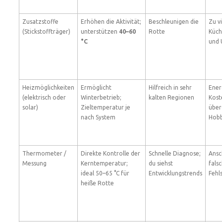
Zusatzstoffe
Erhöhen die Aktivität;
Beschleunigen die
Zu vi
(Stickstoffträger)
unterstützen
40–60
Rotte
Küch
°C
und 
Heizmöglichkeiten
Ermöglicht
Hilfreich in sehr
Ener
(elektrisch oder
Winterbetrieb;
kalten Regionen
Kost
solar)
Zieltemperatur je
über
nach System
Hobb
Thermometer /
Direkte Kontrolle der
Schnelle Diagnose;
Ansc
Messung
Kerntemperatur;
du siehst
fals
ideal 50–65 °C für
Entwicklungstrends
Fehl
heiße Rotte