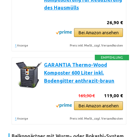
des Hausmülls
26,90 €
Bei Amazon ansehen
*
Preis inkl. MwSt., zzgl. Versandkosten
Anzeige
EMPFEHLUNG
GARANTIA Thermo-Wood
Komposter 600 Liter inkl.
Bodengitter anthrazit-braun
169,90 €
119,00 €
Bei Amazon ansehen
*
Preis inkl. MwSt., zzgl. Versandkosten
Anzeige
Balkongärtner mit Wurm- oder Bokashi-System