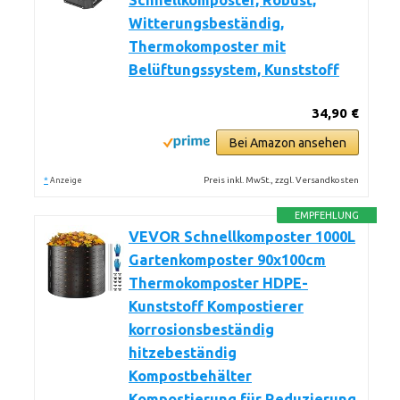
Schnellkomposter, Robust,
Witterungsbeständig,
Thermokomposter mit
Belüftungssystem, Kunststoff
34,90 €
Bei Amazon ansehen
*
Preis inkl. MwSt., zzgl. Versandkosten
Anzeige
EMPFEHLUNG
VEVOR Schnellkomposter 1000L
Gartenkomposter 90x100cm
Thermokomposter HDPE-
Kunststoff Kompostierer
korrosionsbeständig
hitzebeständig
Kompostbehälter
Kompostierung für Reduzierung