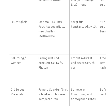
Erwärmung
zu t
Feuchtigkeit
Optimal ~40–60%
Sorgt für
Zu n
Feuchte; beeinflusst
konstante Aktivität
zu t
mikrobiellen
Zers
Stoffwechsel
Belüftung /
Ermöglicht und
Erhöht Aktivität
Arbei
Wenden
erneuert
50–65 °C
und beugt Geruch
Tem
Phasen
vor
nac
Größe des
Feinere Struktur führt
Schnellere
Zu f
Materials
schneller zu höheren
Erwärmung und
und 
Temperaturen
homogener Abbau