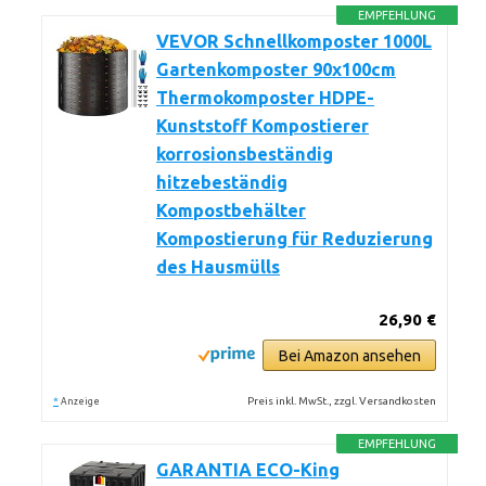
EMPFEHLUNG
VEVOR Schnellkomposter 1000L
Gartenkomposter 90x100cm
Thermokomposter HDPE-
Kunststoff Kompostierer
korrosionsbeständig
hitzebeständig
Kompostbehälter
Kompostierung für Reduzierung
des Hausmülls
26,90 €
Bei Amazon ansehen
*
Preis inkl. MwSt., zzgl. Versandkosten
Anzeige
EMPFEHLUNG
GARANTIA ECO-King