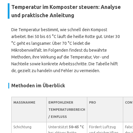
Temperatur im Komposter steuern: Analyse
und praktische Anleitung
Die Temperatur bestimmt, wie schnell dein Kompost
arbeitet. Bei 50 bis 65 °C läuft die heiße Rotte gut. Unter 30
°C geht es langsamer. Über 70 °C leidet die
Mikrobenvielfalt. Im Folgenden findest du bewährte
Methoden, ihre Wirkung auf die Temperatur, Vor- und
Nachteile sowie konkrete Arbeitsschritte. Die Tabelle hilft
dir, gezielt zu handeln und Fehler zu vermeiden.
Methoden im Überblick
MASSNAHME
EMPFOHLENER
PRO
CON
TEMPERATURBEREICH
/ EINFLUSS
Schichtung
Unterstützt
50–65 °C
Fördert Luftzug
Fals
bei aktiver Rotte
und gleichmäßige
der 