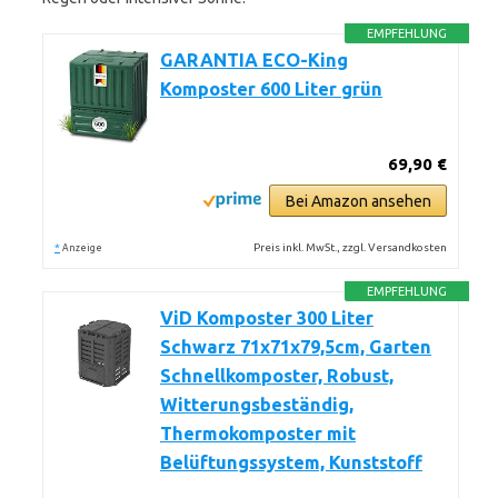
EMPFEHLUNG
GARANTIA ECO-King
Komposter 600 Liter grün
69,90 €
Bei Amazon ansehen
*
Preis inkl. MwSt., zzgl. Versandkosten
Anzeige
EMPFEHLUNG
ViD Komposter 300 Liter
Schwarz 71x71x79,5cm, Garten
Schnellkomposter, Robust,
Witterungsbeständig,
Thermokomposter mit
Belüftungssystem, Kunststoff