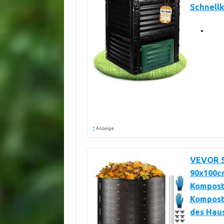
Schnell
*
Anzeige
VEVOR S
90x100c
Komposti
Kompost
des Hau