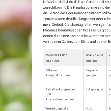
Im Winter stellst du dich als Gartenbesitzer
zurechtkommt. Die Hauptprobleme sind die 
die Gefahr, dass der Kompost einfriert. Mikr
Temperaturen deutlich langsamer oder ruhe
mehr Geduld. Gleichzeitig fallen weniger f
Materials beeinflusst den Prozess. Es gibt
denen du deinen Kompost im Winter am besten
von deinem Garten, dem Klima und deinen B
KOMPOSTTYP /
EIGNUNG IM
V
METHODE
WINTER
Offener
Begrenzt
E
Komposthaufen
geeignet
g
Behälterkomposter
Gut geeignet
S
(z.B.
W
Thermokomposter)
Wurmkomposter
Nicht
S