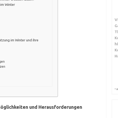
im Winter
V
G
T
K
tzung im Winter und ihre
h
K
H
ügen
tzen
*
A
Möglichkeiten und Herausforderungen