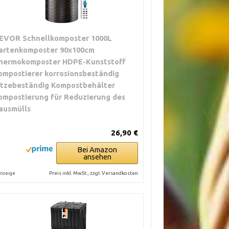
EVOR Schnellkomposter 1000L
artenkomposter 90x100cm
hermokomposter HDPE-Kunststoff
ompostierer korrosionsbeständig
itzebeständig Kompostbehälter
ompostierung für Reduzierung des
ausmülls
26,90 €
Bei Amazon
ansehen
Preis inkl. MwSt., zzgl. Versandkosten
nzeige