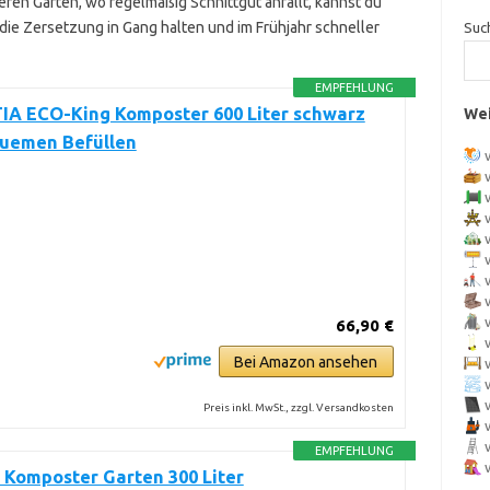
ren Gärten, wo regelmäßig Schnittgut anfällt, kannst du
ie Zersetzung in Gang halten und im Frühjahr schneller
Suc
EMPFEHLUNG
A ECO-King Komposter 600 Liter schwarz
Wei
uemen Befüllen
66,90 €
Bei Amazon ansehen
Preis inkl. MwSt., zzgl. Versandkosten
EMPFEHLUNG
 Komposter Garten 300 Liter