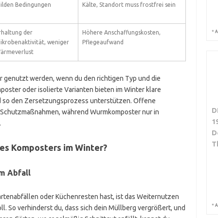
ilden Bedingungen
Kälte, Standort muss frostfrei sein
*
rhaltung der
Höhere Anschaffungskosten,
A
ikrobenaktivität, weniger
Pflegeaufwand
ärmeverlust
r genutzt werden, wenn du den richtigen Typ und die
er oder isolierte Varianten bieten im Winter klare
nd so den Zersetzungsprozess unterstützen. Offene
D
 Schutzmaßnahmen, während Wurmkomposter nur in
1
.
D
T
des Komposters im Winter?
m Abfall
enabfällen oder Küchenresten hast, ist das Weiternutzen
*
A
. So verhinderst du, dass sich dein Müllberg vergrößert, und