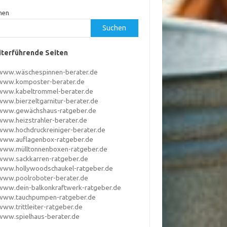
hen
Suchen
terführende Seiten
www.wäschespinnen-berater.de
www.komposter-berater.de
www.kabeltrommel-berater.de
www.bierzeltgarnitur-berater.de
www.gewächshaus-ratgeber.de
www.heizstrahler-berater.de
www.hochdruckreiniger-berater.de
www.auflagenbox-ratgeber.de
www.mülltonnenboxen-ratgeber.de
www.sackkarren-ratgeber.de
www.hollywoodschaukel-ratgeber.de
www.poolroboter-berater.de
www.dein-balkonkraftwerk-ratgeber.de
www.tauchpumpen-ratgeber.de
www.trittleiter-ratgeber.de
www.spielhaus-berater.de