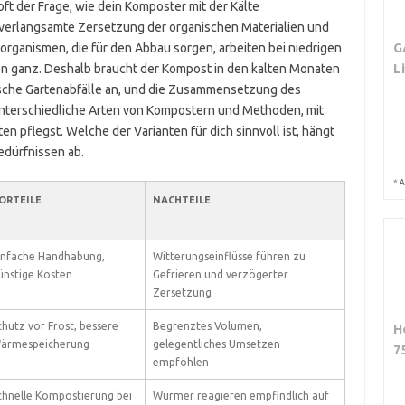
 oft der Frage, wie dein Komposter mit der Kälte
verlangsamte Zersetzung der organischen Materialien und
G
oorganismen, die für den Abbau sorgen, arbeiten bei niedrigen
L
n ganz. Deshalb braucht der Kompost in den kalten Monaten
rische Gartenabfälle an, und die Zusammensetzung des
 unterschiedliche Arten von Kompostern und Methoden, mit
 pflegst. Welche der Varianten für dich sinnvoll ist, hängt
edürfnissen ab.
*
A
ORTEILE
NACHTEILE
infache Handhabung,
Witterungseinflüsse führen zu
ünstige Kosten
Gefrieren und verzögerter
Zersetzung
chutz vor Frost, bessere
Begrenztes Volumen,
H
ärmespeicherung
gelegentliches Umsetzen
7
empfohlen
chnelle Kompostierung bei
Würmer reagieren empfindlich auf