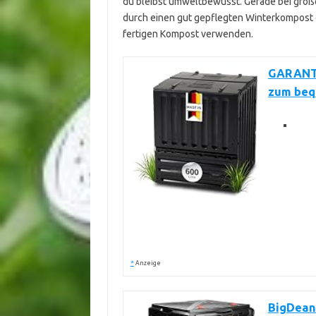
du bleibst umweltbewusst. Gerade bei größe
durch einen gut gepflegten Winterkompost d
fertigen Kompost verwenden.
GARANTI
zum beq
*
Anzeige
BigDean