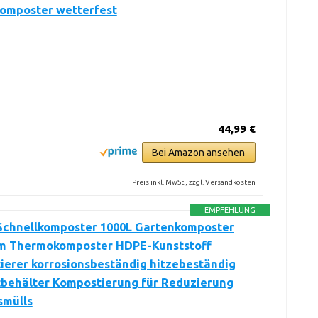
komposter wetterfest
44,99 €
Bei Amazon ansehen
Preis inkl. MwSt., zzgl. Versandkosten
EMPFEHLUNG
chnellkomposter 1000L Gartenkomposter
m Thermokomposter HDPE-Kunststoff
erer korrosionsbeständig hitzebeständig
behälter Kompostierung für Reduzierung
smülls