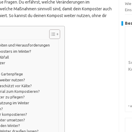
ese Fragen. Du erfährst, welche Veränderungen im
Wie
welche Maßnahmen sinnvoll sind, damit dein Komposter auch
Ein
iert. So kannst du deinen Kompost weiter nutzen, ohne dir
Bes
eiten und Herausforderungen
posters im Winter?
Abfall
S
tzer
K
r Gartenpflege
weiter nutzen?
geschützt vor Kälte?
erial zum Kompostieren?
ter zu pflegen?
utzung im Winter
*
A
n?
er kompostieren?
inter umsetzen?
 den Winter?
Winter draußen lassen?