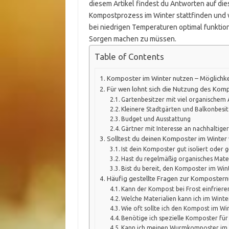
diesem Artikel findest du Antworten auf di
Kompostprozess im Winter stattfinden und 
bei niedrigen Temperaturen optimal funktion
Sorgen machen zu müssen.
Table of Contents
Komposter im Winter nutzen – Möglichk
Für wen lohnt sich die Nutzung des Kom
Gartenbesitzer mit viel organischem 
Kleinere Stadtgärten und Balkonbesi
Budget und Ausstattung
Gärtner mit Interesse an nachhaltige
Solltest du deinen Komposter im Winter 
Ist dein Komposter gut isoliert oder 
Hast du regelmäßig organisches Mat
Bist du bereit, den Komposter im Win
Häufig gestellte Fragen zur Kompostern
Kann der Kompost bei Frost einfriere
Welche Materialien kann ich im Wint
Wie oft sollte ich den Kompost im W
Benötige ich spezielle Komposter für
Kann ich meinen Wurmkomposter im 