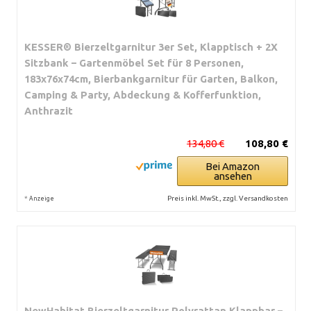
KESSER® Bierzeltgarnitur 3er Set, Klapptisch + 2X
Sitzbank – Gartenmöbel Set für 8 Personen,
183x76x74cm, Bierbankgarnitur für Garten, Balkon,
Camping & Party, Abdeckung & Kofferfunktion,
Anthrazit
134,80 €
108,80 €
Bei Amazon
ansehen
*
Preis inkl. MwSt., zzgl. Versandkosten
Anzeige
NewHabitat Bierzeltgarnitur Polyrattan Klappbar –