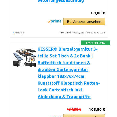
witterungesbeständig
89,00 €
Bei Amazon ansehen
*
Preis inkl. MwSt., zzgl. Versandkosten
Anzeige
EMPFEHLUNG
KESSER® Bierzeltgarnitur 3-
teilig Set Tisch & 2x Bank |
Buffettisch für drinnen &
draußen Gartengarnitur
klappbar 183x76x74cm
Kunststoff Klapptisch Rattan-
Look Gartentisch Inkl
Abdeckung & Tragegriffe
134,80 €
108,80 €