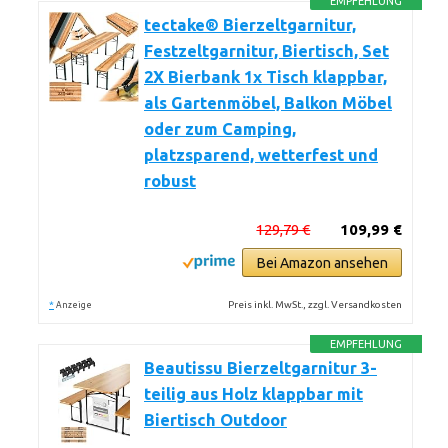
EMPFEHLUNG
tectake® Bierzeltgarnitur,
Festzeltgarnitur, Biertisch, Set
2X Bierbank 1x Tisch klappbar,
als Gartenmöbel, Balkon Möbel
oder zum Camping,
platzsparend, wetterfest und
robust
129,79 €
109,99 €
Bei Amazon ansehen
*
Preis inkl. MwSt., zzgl. Versandkosten
Anzeige
EMPFEHLUNG
Beautissu Bierzeltgarnitur 3-
teilig aus Holz klappbar mit
Biertisch Outdoor