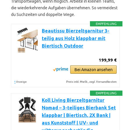
Transportwagen, wenn möglich. Arbeite in kleinen Teams,
die wiederkehrende Aufgaben übernehmen. So vermeidest
du Suchzeiten und doppelte Wege.
EMPFEHLUNG
Beautissu Bierzeltgarnitur 3-
teilig aus Holz klappbar mit
Biertisch Outdoor
199,99 €
Bei Amazon ansehen
*
Preis inkl. MwSt., zzgl. Versandkosten
Anzeige
EMPFEHLUNG
Koll Living Bierzeltgarnitur
Nomad – 3-teiliges Bierbank Set
klappbar | Biertisch, 2X Bank |
aus Kunststoff | UV- und