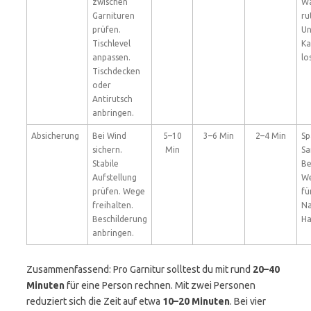
zwischen
Wa
Garnituren
ru
prüfen.
Un
Tischlevel
Ka
anpassen.
lo
Tischdecken
oder
Antirutsch
anbringen.
Absicherung
Bei Wind
5–10
3–6 Min
2–4 Min
Sp
sichern.
Min
Sa
Stabile
Be
Aufstellung
We
prüfen. Wege
fü
freihalten.
Na
Beschilderung
Ha
anbringen.
Zusammenfassend: Pro Garnitur solltest du mit rund
20–40
Minuten
für eine Person rechnen. Mit zwei Personen
reduziert sich die Zeit auf etwa
10–20 Minuten
. Bei vier