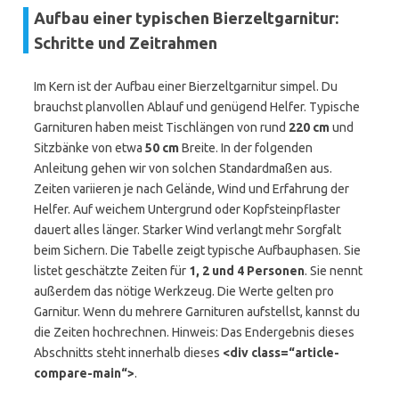
Aufbau einer typischen Bierzeltgarnitur:
Schritte und Zeitrahmen
Im Kern ist der Aufbau einer Bierzeltgarnitur simpel. Du
brauchst planvollen Ablauf und genügend Helfer. Typische
Garnituren haben meist Tischlängen von rund
220 cm
und
Sitzbänke von etwa
50 cm
Breite. In der folgenden
Anleitung gehen wir von solchen Standardmaßen aus.
Zeiten variieren je nach Gelände, Wind und Erfahrung der
Helfer. Auf weichem Untergrund oder Kopfsteinpflaster
dauert alles länger. Starker Wind verlangt mehr Sorgfalt
beim Sichern. Die Tabelle zeigt typische Aufbauphasen. Sie
listet geschätzte Zeiten für
1, 2 und 4 Personen
. Sie nennt
außerdem das nötige Werkzeug. Die Werte gelten pro
Garnitur. Wenn du mehrere Garnituren aufstellst, kannst du
die Zeiten hochrechnen. Hinweis: Das Endergebnis dieses
Abschnitts steht innerhalb dieses
<div class=“article-
compare-main“>
.