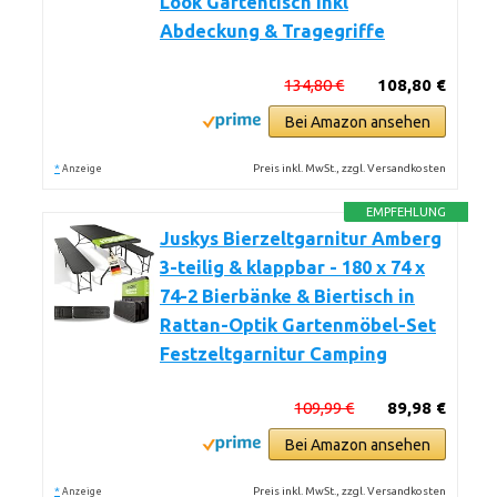
Look Gartentisch Inkl
Abdeckung & Tragegriffe
134,80 €
108,80 €
Bei Amazon ansehen
*
Preis inkl. MwSt., zzgl. Versandkosten
Anzeige
EMPFEHLUNG
Juskys Bierzeltgarnitur Amberg
3-teilig & klappbar - 180 x 74 x
74-2 Bierbänke & Biertisch in
Rattan-Optik Gartenmöbel-Set
Festzeltgarnitur Camping
109,99 €
89,98 €
Bei Amazon ansehen
*
Preis inkl. MwSt., zzgl. Versandkosten
Anzeige