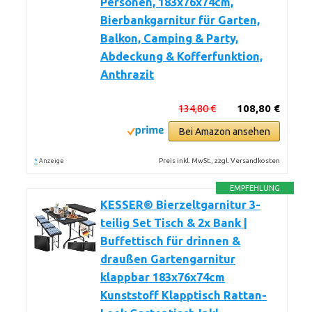
Personen, 183x76x74cm,
Bierbankgarnitur für Garten,
Balkon, Camping & Party,
Abdeckung & Kofferfunktion,
Anthrazit
134,80 €
108,80 €
Bei Amazon ansehen
*
Preis inkl. MwSt., zzgl. Versandkosten
Anzeige
EMPFEHLUNG
KESSER® Bierzeltgarnitur 3-
teilig Set Tisch & 2x Bank |
Buffettisch für drinnen &
draußen Gartengarnitur
klappbar 183x76x74cm
Kunststoff Klapptisch Rattan-