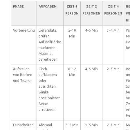
PHASE
AUFGABEN
ZEIT 1
ZEIT 2
ZEIT 4
B
PERSON
PERSONEN
PERSONEN
W
HI
Vorbereitung
Lieferplatz
5–10
4–6 Min
3–4 Min
Wa
prüfen.
Min
Ma
Aufstellfläche
Ha
markieren.
be
Material
bereitlegen.
Aufstellen
Tisch
8–12
4–6 Min
2–3 Min
Be
von Bänken
aufklappen
Min
me
und Tischen
oder
We
ausrichten.
Sc
Bänke
be
positionieren.
Ve
Beine
Zw
arretieren.
er
He
Feinarbeiten
Abstand
5–8 Min
3–5 Min
2–3 Min
Ma