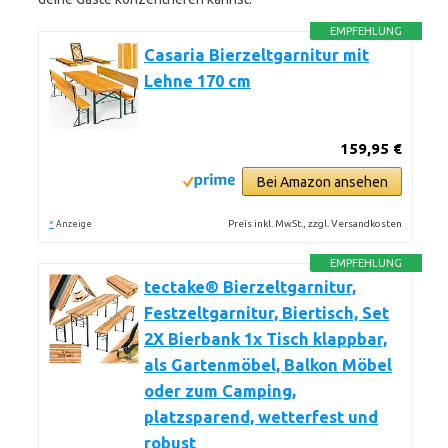
EMPFEHLUNG
Casaria Bierzeltgarnitur mit
Lehne 170 cm
159,95 €
Bei Amazon ansehen
*
Preis inkl. MwSt., zzgl. Versandkosten
Anzeige
EMPFEHLUNG
tectake® Bierzeltgarnitur,
Festzeltgarnitur, Biertisch, Set
2X Bierbank 1x Tisch klappbar,
als Gartenmöbel, Balkon Möbel
oder zum Camping,
platzsparend, wetterfest und
robust