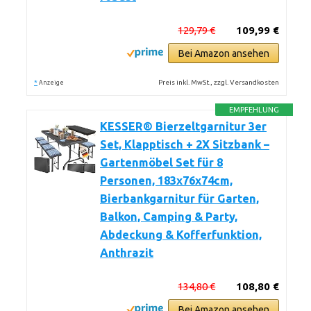
129,79 €
109,99 €
Bei Amazon ansehen
*
Preis inkl. MwSt., zzgl. Versandkosten
Anzeige
EMPFEHLUNG
KESSER® Bierzeltgarnitur 3er
Set, Klapptisch + 2X Sitzbank –
Gartenmöbel Set für 8
Personen, 183x76x74cm,
Bierbankgarnitur für Garten,
Balkon, Camping & Party,
Abdeckung & Kofferfunktion,
Anthrazit
134,80 €
108,80 €
Bei Amazon ansehen