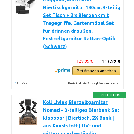
Biertischgarnitur 180cm, 3-teilig
Set Tisch + 2 x Bierbank mit
Tragegriffe, Gartenmöbel Set
für drinnen draußen,
Festzeltgarnitur Rattan-Optik
(Schwarz)
129,99 €
117,99 €
Bei Amazon ansehen
*
Preis inkl. MwSt., zzgl. Versandkosten
Anzeige
EMPFEHLUNG
Koll Living Bierzeltgarnitur
Nomad – 3-teiliges Bierbank Set
klappbar | Biertisch, 2X Bank |
aus Kunststoff | UV- und
witterungesbeständig