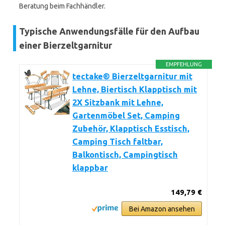
Beratung beim Fachhändler.
Typische Anwendungsfälle für den Aufbau
einer Bierzeltgarnitur
EMPFEHLUNG
tectake® Bierzeltgarnitur mit
Lehne, Biertisch Klapptisch mit
2X Sitzbank mit Lehne,
Gartenmöbel Set, Camping
Zubehör, Klapptisch Esstisch,
Camping Tisch faltbar,
Balkontisch, Campingtisch
klappbar
149,79 €
Bei Amazon ansehen