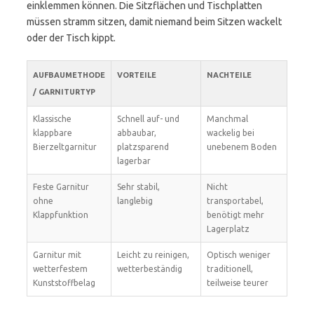
einklemmen können. Die Sitzflächen und Tischplatten
müssen stramm sitzen, damit niemand beim Sitzen wackelt
oder der Tisch kippt.
AUFBAUMETHODE
VORTEILE
NACHTEILE
/ GARNITURTYP
Klassische
Schnell auf- und
Manchmal
klappbare
abbaubar,
wackelig bei
Bierzeltgarnitur
platzsparend
unebenem Boden
lagerbar
Feste Garnitur
Sehr stabil,
Nicht
ohne
langlebig
transportabel,
Klappfunktion
benötigt mehr
Lagerplatz
Garnitur mit
Leicht zu reinigen,
Optisch weniger
wetterfestem
wetterbeständig
traditionell,
Kunststoffbelag
teilweise teurer