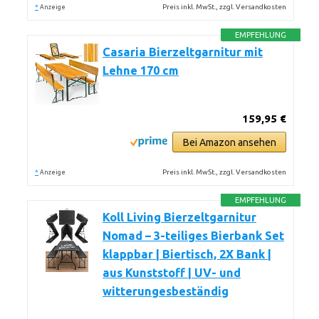
*
Preis inkl. MwSt., zzgl. Versandkosten
Anzeige
EMPFEHLUNG
Casaria Bierzeltgarnitur mit
Lehne 170 cm
159,95 €
Bei Amazon ansehen
*
Preis inkl. MwSt., zzgl. Versandkosten
Anzeige
EMPFEHLUNG
Koll Living Bierzeltgarnitur
Nomad – 3-teiliges Bierbank Set
klappbar | Biertisch, 2X Bank |
aus Kunststoff | UV- und
witterungesbeständig