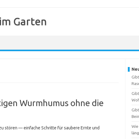
 im Garten
Neu
Gibt
Ras
Gibt
Woh
rtigen Wurmhumus ohne die
Gibt
Bei
Wie
 stören — einfache Schritte für saubere Ernte und
län