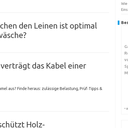
Wie
Ein
Bes
chen den Leinen ist optimal
wäsche?
G
R
v
verträgt das Kabel einer
S
M
mmel aus? Finde heraus: zulässige Belastung, Prüf‑Tipps &
*
A
schützt Holz-