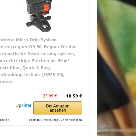
ardena Micro-Drip-System
iereckregner OS 90: Regner für das
utomatische Bewässerungssystem,
ür rechteckige Flächen bis 90 m²
instellbar, Quick & Easy
erbindungstechnik (13325-20),
odern
25,99 €
18,59 €
Bei Amazon
ansehen
Preis inkl. MwSt., zzgl. Versandkosten
nzeige