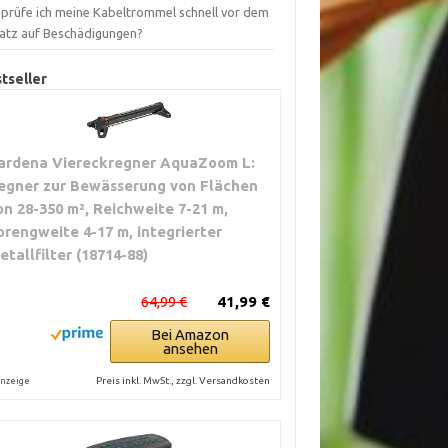
 prüfe ich meine Kabeltrommel schnell vor dem
satz auf Beschädigungen?
tseller
ardena Viereckregner AquaZoom L:
egner zur Bewässerung von Flächen
on 28-350 m², Reichweite 7-21 m,
prengweite 4-17 m, integrierter
etallfilter (18714-88)
64,99 €
41,99 €
Bei Amazon
ansehen
Preis inkl. MwSt., zzgl. Versandkosten
nzeige