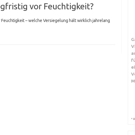
gfristig vor Feuchtigkeit?
 Feuchtigkeit – welche Versiegelung hält wirklich jahrelang
G
V
a
f
e
V
M
*
A