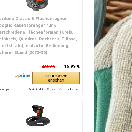
ardena Classic 6-Flächenregner
oogie: Rasensprenger für 6
erschiedene Flächenformen (Kreis,
albkreis, Quadrat, Rechteck, Ellipse,
unktstrahl), einfache Bedienung,
icherer Stand (2073-20)
23,99 €
16,99 €
Bei Amazon
ansehen
Preis inkl. MwSt., zzgl. Versandkosten
nzeige