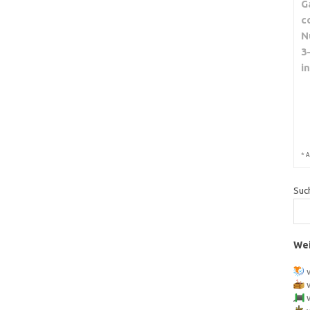
G
c
N
3
i
*
A
Suc
Wei