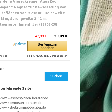
ardena Viereckregner AquaZoom
ompact: Regner zur Bewässerung von
utzflächen von 9-216 m², Reichweite
-18 m, Sprengweite 3-12 m,
ntegrierter Innenfilter (18708-20)
42,99 €
28,89 €
Bei Amazon
ansehen
Preis inkl. MwSt., zzgl. Versandkosten
nzeige
hen
Suchen
terführende Seiten
www.wäschespinnen-berater.de
www.komposter-berater.de
www.kabeltrommel-berater.de